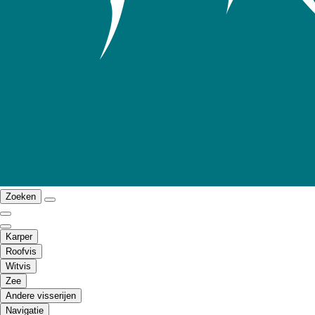
Zoeken
Karper
Roofvis
Witvis
Zee
Andere visserijen
Navigatie