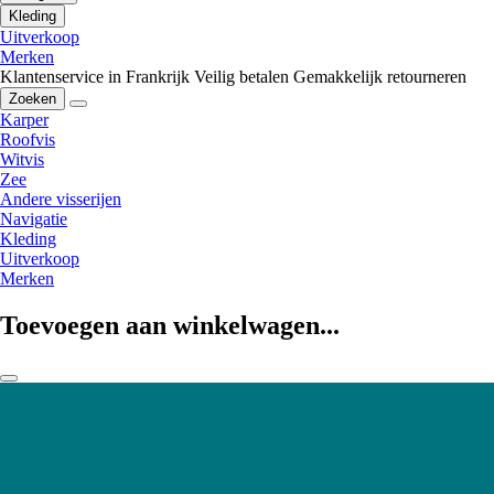
Kleding
Uitverkoop
Merken
Klantenservice in Frankrijk
Veilig betalen
Gemakkelijk retourneren
Zoeken
Karper
Roofvis
Witvis
Zee
Andere visserijen
Navigatie
Kleding
Uitverkoop
Merken
Toevoegen aan winkelwagen...