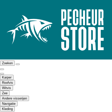
Zoeken
Karper
Roofvis
Witvis
Zee
Andere visserijen
Navigatie
Kleding