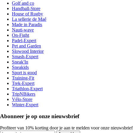
Golf and co
Handball-Store
House of Rugby
La sellerie de Maé
Made in Paradis
Nauti-wave
On-Fight
Padel-Expert
Pet and Garden
Slowood Interior
Smash-Expert
Sneak'In
Sneakids
Sport is good
Training-Fit
Trek-Expert
Triathlon-Expert
TripNBikers
Vélo-Store
Winter-Expert
Abonneer je op onze nieuwsbrief
Profiteer van 10% korting door je aan te melden voor onze nieuwsbrief