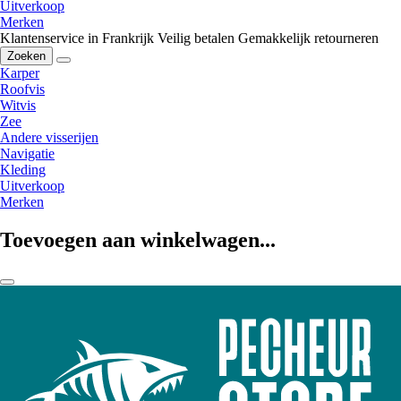
Uitverkoop
Merken
Klantenservice in Frankrijk
Veilig betalen
Gemakkelijk retourneren
Zoeken
Karper
Roofvis
Witvis
Zee
Andere visserijen
Navigatie
Kleding
Uitverkoop
Merken
Toevoegen aan winkelwagen...