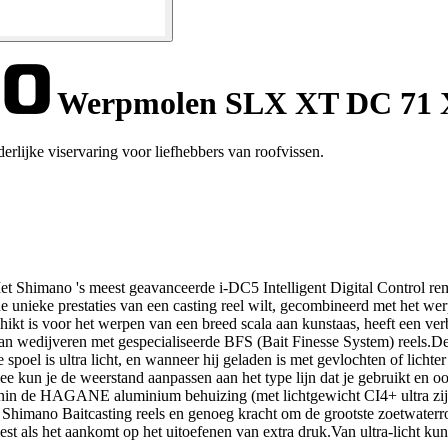
Werpmolen SLX XT DC 71
lijke viservaring voor liefhebbers van roofvissen.
t Shimano 's meest geavanceerde i-DC5 Intelligent Digital Control re
 je de unieke prestaties van een casting reel wilt, gecombineerd met he
hikt is voor het werpen van een breed scala aan kunstaas, heeft een verb
n wedijveren met gespecialiseerde BFS (Bait Finesse System) reels.De 
 spoel is ultra licht, en wanneer hij geladen is met gevlochten of licht
 kun je de weerstand aanpassen aan het type lijn dat je gebruikt en ook
nnenin de HAGANE aluminium behuizing (met lichtgewicht CI4+ ultra zi
Shimano Baitcasting reels en genoeg kracht om de grootste zoetwaterroo
liest als het aankomt op het uitoefenen van extra druk.Van ultra-licht