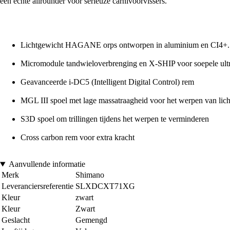
een echte allrounder voor serieuze carnivoorvissers.
Lichtgewicht HAGANE orps ontworpen in aluminium en CI4+.
Micromodule tandwieloverbrenging en X-SHIP voor soepele ultra
Geavanceerde i-DC5 (Intelligent Digital Control) rem
MGL III spoel met lage massatraagheid voor het werpen van licht
S3D spoel om trillingen tijdens het werpen te verminderen
Cross carbon rem voor extra kracht
Aanvullende informatie
Merk
Shimano
Leveranciersreferentie
SLXDCXT71XG
Kleur
zwart
Kleur
Zwart
Geslacht
Gemengd