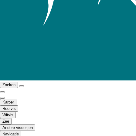
Zoeken
Karper
Roofvis
Witvis
Zee
Andere visserijen
Navigatie