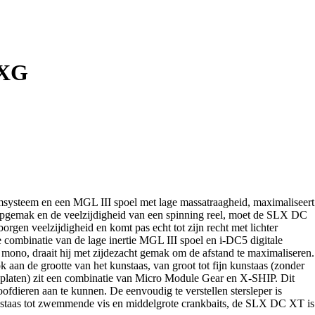
 XG
msysteem en een MGL III spoel met lage massatraagheid, maximaliseert
t werpgemak en de veelzijdigheid van een spinning reel, moet de SLX DC
orgen veelzijdigheid en komt pas echt tot zijn recht met lichter
combinatie van de lage inertie MGL III spoel en i-DC5 digitale
er mono, draait hij met zijdezacht gemak om de afstand te maximaliseren.
 aan de grootte van het kunstaas, van groot tot fijn kunstaas (zonder
jplaten) zit een combinatie van Micro Module Gear en X-SHIP. Dit
fdieren aan te kunnen. De eenvoudig te verstellen stersleper is
 kunstaas tot zwemmende vis en middelgrote crankbaits, de SLX DC XT is