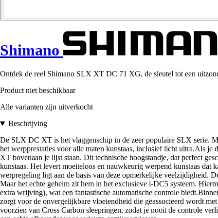
Shimano
Ontdek de reel Shimano SLX XT DC 71 XG, de sleutel tot een uitzonder
Product niet beschikbaar
Alle varianten zijn uitverkocht
Beschrijving
De SLX DC XT is het vlaggenschip in de zeer populaire SLX serie. Me
het werpprestaties voor alle maten kunstaas, inclusief licht ultra.Als
XT bovenaan je lijst staan. Dit technische hoogstandje, dat perfect gesc
kunstaas. Het levert moeiteloos en nauwkeurig werpend kunstaas dat ka
werpregeling ligt aan de basis van deze opmerkelijke veelzijdigheid. De
Maar het echte geheim zit hem in het exclusieve i-DC5 systeem. Hiermee
extra wrijving), wat een fantastische automatische controle biedt.Bi
zorgt voor de onvergelijkbare vloeiendheid die geassocieerd wordt met 
voorzien van Cross Carbon sleepringen, zodat je nooit de controle ver