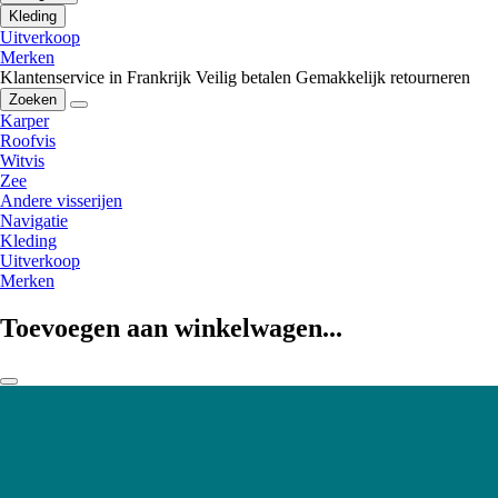
Kleding
Uitverkoop
Merken
Klantenservice in Frankrijk
Veilig betalen
Gemakkelijk retourneren
Zoeken
Karper
Roofvis
Witvis
Zee
Andere visserijen
Navigatie
Kleding
Uitverkoop
Merken
Toevoegen aan winkelwagen...