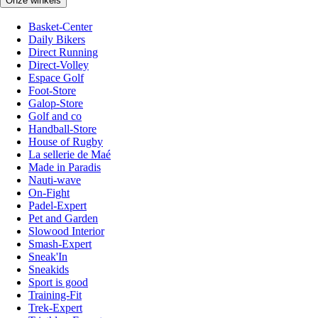
Onze winkels
Basket-Center
Daily Bikers
Direct Running
Direct-Volley
Espace Golf
Foot-Store
Galop-Store
Golf and co
Handball-Store
House of Rugby
La sellerie de Maé
Made in Paradis
Nauti-wave
On-Fight
Padel-Expert
Pet and Garden
Slowood Interior
Smash-Expert
Sneak'In
Sneakids
Sport is good
Training-Fit
Trek-Expert