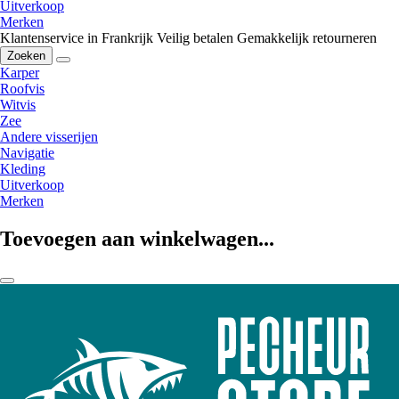
Uitverkoop
Merken
Klantenservice in Frankrijk
Veilig betalen
Gemakkelijk retourneren
Zoeken
Karper
Roofvis
Witvis
Zee
Andere visserijen
Navigatie
Kleding
Uitverkoop
Merken
Toevoegen aan winkelwagen...