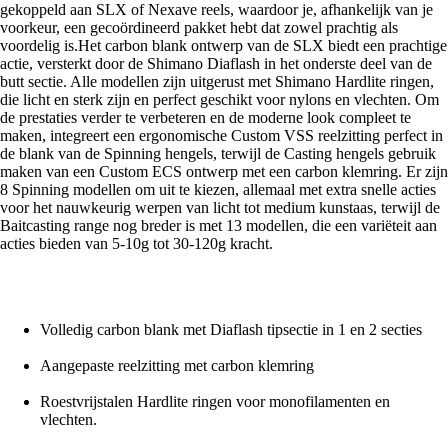
gekoppeld aan SLX of Nexave reels, waardoor je, afhankelijk van je
voorkeur, een gecoördineerd pakket hebt dat zowel prachtig als
voordelig is.Het carbon blank ontwerp van de SLX biedt een prachtige
actie, versterkt door de Shimano Diaflash in het onderste deel van de
butt sectie. Alle modellen zijn uitgerust met Shimano Hardlite ringen,
die licht en sterk zijn en perfect geschikt voor nylons en vlechten. Om
de prestaties verder te verbeteren en de moderne look compleet te
maken, integreert een ergonomische Custom VSS reelzitting perfect in
de blank van de Spinning hengels, terwijl de Casting hengels gebruik
maken van een Custom ECS ontwerp met een carbon klemring. Er zijn
8 Spinning modellen om uit te kiezen, allemaal met extra snelle acties
voor het nauwkeurig werpen van licht tot medium kunstaas, terwijl de
Baitcasting range nog breder is met 13 modellen, die een variëteit aan
acties bieden van 5-10g tot 30-120g kracht.
Volledig carbon blank met Diaflash tipsectie in 1 en 2 secties
Aangepaste reelzitting met carbon klemring
Roestvrijstalen Hardlite ringen voor monofilamenten en
vlechten.