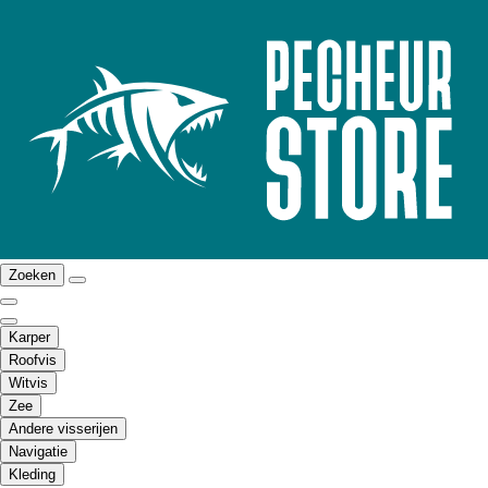
Zoeken
Karper
Roofvis
Witvis
Zee
Andere visserijen
Navigatie
Kleding