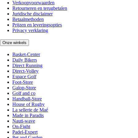
Verkoopvoorwaarden
Retourneren en terugbetalen
Juridische disclaimer
Betaalmethoden
Prijzen en leveringsopties
Privacy verklaring
Onze winkels
Basket-Center
Daily Bikers
Direct Running
Direct-Volley
Espace Golf
Foot-Store
Galop-Store
Golf and co
Handball-Store
House of Rugby
La sellerie de Maé
Made in Paradis
Nauti-wave
On-Fight
Padel-Expert
Pet and Garden