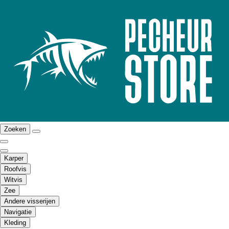
Zoeken
Karper
Roofvis
Witvis
Zee
Andere visserijen
Navigatie
Kleding