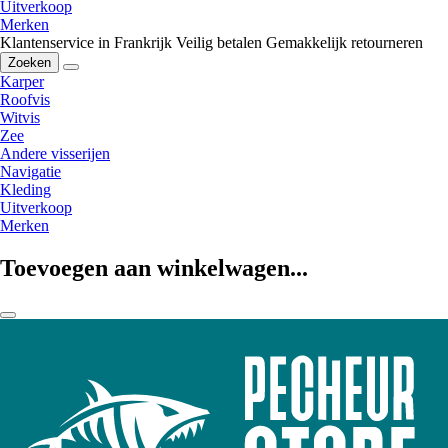
Uitverkoop
Merken
Klantenservice in Frankrijk
Veilig betalen
Gemakkelijk retourneren
Zoeken
Karper
Roofvis
Witvis
Zee
Andere visserijen
Navigatie
Kleding
Uitverkoop
Merken
Toevoegen aan winkelwagen...