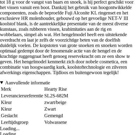
tot 18 g voor de vangst van baars en snoek, is hij perfect geschikt voor
het vissen vanuit een boot. Dankzij het gebruik van hoogontwikkelde
componenten, zoals de beproefde Fuji Alconite KL ringenset en het
exclusieve HR molenhouder, gebouwd op het gevoelige NET-V III
koolstof blank, is de aantrekkelijke presentatie van de meest diverse
kunstaas, zoals rubberen vissen, krabimitaties aan de rig en
wobbelaars, simpel als wat. Het hengelmodel heeft een uitstekende
overdracht en laat je zelfs de voorzichtige beten van de doelfish
duidelijk voelen. De kopstoten van grote snoeken en snoeken worden
optimaal gedempt door de fenomenale actie van de hengel en de
krachtige ruggengraat heeft genoeg reservekracht om ze een show te
geven. Het hengelmodel kenmerkt zich door nobele cosmetica, een
combinatie van hoogwaardig kurk, koolstoftechnologie en zilveren
afwerkings eigenschappen. Tijdloos en buitengewoon tegelijk!
Aanvullende informatie
Merk
Hearty Rise
Leveranciersreferentie
SL2S-682M
Kleur
zwart/beige
Kleur
Zwart
Geslacht
Gemengd
Leeftijdsgroep
Volwassene
Loading...
Loading...