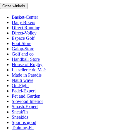
Onze winkels
Basket-Center
Daily Bikers
Direct Running
Direct-Volley
Espace Golf
Foot-Store
Galop-Store
Golf and co
Handball-Store
House of Rugby
La sellerie de Maé
Made in Paradis
Nauti-wave
On-Fight
Padel-Expert
Pet and Garden
Slowood Interior
Smash-Expert
Sneak'In
Sneakids
Sport is good
Training-Fit