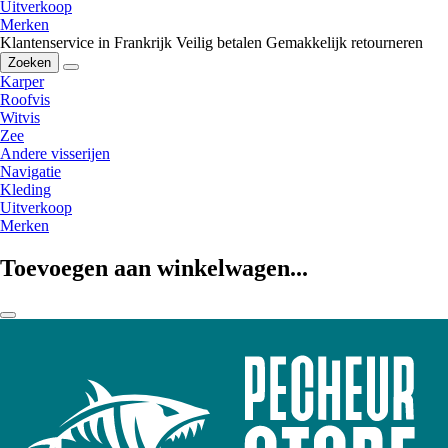
Uitverkoop
Merken
Klantenservice in Frankrijk
Veilig betalen
Gemakkelijk retourneren
Zoeken
Karper
Roofvis
Witvis
Zee
Andere visserijen
Navigatie
Kleding
Uitverkoop
Merken
Toevoegen aan winkelwagen...