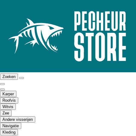
Zoeken
Karper
Roofvis
Witvis
Zee
Andere visserijen
Navigatie
Kleding