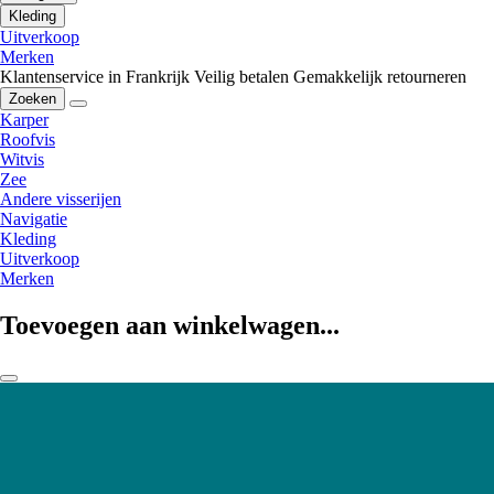
Kleding
Uitverkoop
Merken
Klantenservice in Frankrijk
Veilig betalen
Gemakkelijk retourneren
Zoeken
Karper
Roofvis
Witvis
Zee
Andere visserijen
Navigatie
Kleding
Uitverkoop
Merken
Toevoegen aan winkelwagen...