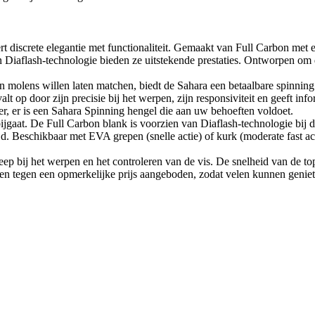
t discrete elegantie met functionaliteit. Gemaakt van Full Carbon met 
n Diaflash-technologie bieden ze uitstekende prestaties. Ontworpen om d
 molens willen laten matchen, biedt de Sahara een betaalbare spinning 
lt op door zijn precisie bij het werpen, zijn responsiviteit en geeft in
ter, er is een Sahara Spinning hengel die aan uw behoeften voldoet.
rbijgaat. De Full Carbon blank is voorzien van Diaflash-technologie bij
ijd. Beschikbaar met EVA grepen (snelle actie) of kurk (moderate fast 
p bij het werpen en het controleren van de vis. De snelheid van de top 
den tegen een opmerkelijke prijs aangeboden, zodat velen kunnen geni