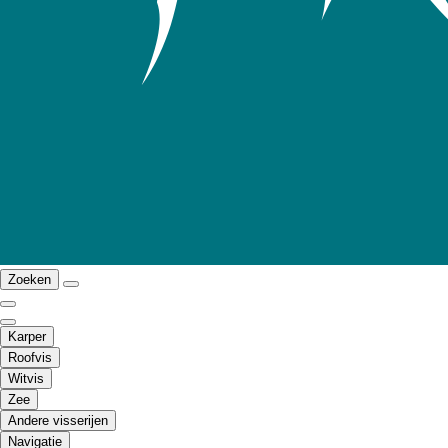
Zoeken
Karper
Roofvis
Witvis
Zee
Andere visserijen
Navigatie