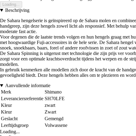
Loading...
Beschrijving
De Sahara hengelserie is geïnspireerd op de Sahara molen en combineer
handgreep, zijn deze hengels zowel licht als responsief. Met behulp va
moderate fast actie.
Voor degenen die de laatste trends volgen en hun hengels graag met hun
met hoogwaardige Fuji-accessoires in de hele serie. De Sahara hengel va
snoek, snoekbaars, baars, forel of andere roofvissen in zoet of zout wa
De Sahara Spinning is uitgerust met technologie die zijn prijs ver voo
zorgt voor een optimale krachtsoverdracht tijdens het werpen en de str
modellen.
In gebruik kenmerken alle modellen zich door de kracht van de handgree
gevoeligheid biedt. Deze hengels hebben alles om te plezieren en wor
Aanvullende informatie
Merk
Shimano
Leveranciersreferentie
SH70LFE
Kleur
zwart
Kleur
Zwart
Geslacht
Gemengd
Leeftijdsgroep
Volwassene
Loading...