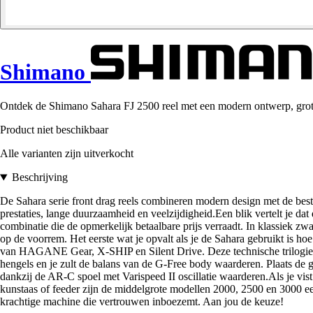
Shimano
Ontdek de Shimano Sahara FJ 2500 reel met een modern ontwerp, grote v
Product niet beschikbaar
Alle varianten zijn uitverkocht
Beschrijving
De Sahara serie front drag reels combineren modern design met de bes
prestaties, lange duurzaamheid en veelzijdigheid.Een blik vertelt je 
combinatie die de opmerkelijk betaalbare prijs verraadt. In klassiek zwart 
op de voorrem. Het eerste wat je opvalt als je de Sahara gebruikt is hoe 
van HAGANE Gear, X-SHIP en Silent Drive. Deze technische trilogie is 
hengels en je zult de balans van de G-Free body waarderen. Plaats de g
dankzij de AR-C spoel met Varispeed II oscillatie waarderen.Als je vist
kunstaas of feeder zijn de middelgrote modellen 2000, 2500 en 3000 ee
krachtige machine die vertrouwen inboezemt. Aan jou de keuze!