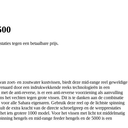
500
ties tegen een betaalbare prijs.
an zoet- en zoutwater kustvissen, biedt deze mid-range reel geweldige
eëvenaard door een indrukwekkende reeks technologieën in een
t met de anti-reverse, is er een anti-reverse voorziening als aanvulling
jdens het vechten tegen grote vissen. Dit is te danken aan de combinatie
oor alle Sahara eigenaren. Gebruik deze reel op de lichtste spinning
lt de extra kracht van de directe schroefgreep en de werpprestaties
het iets grotere 1000 model. Voor het vissen met licht tot middelmatig
pinning hengels en mid-range feeder hengels en de 5000 is een