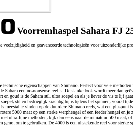
Voorremhaspel Sahara FJ 2
eelzijdigheid en geavanceerde technologieën voor uitzonderlijke presta
te technische eigenschappen van Shimano. Perfect voor vele methoden v
dat de Sahara een no-nonsense reel is. De slanke look wordt meer dan g
en goud is de Sahara stil, ultra soepel en als je liever de vis te lijf gaa
soepel, stil en bedrieglijk krachtig hij is tijdens het spinnen, vooral ti
meestal te vinden op de duurdere Shimano reels, wat een pluspunt is v
rotere 5000 maat op een sterke werphengel of een feeder hengel en je zu
 met ultra-fijne methoden, kijk dan eens naar de miniatuur 500 maat, of 
n genot om te gebruiken. De 4000 is een uitstekende reel voor sterke s