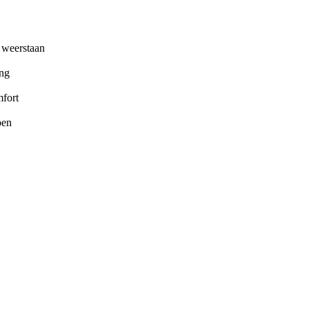
weerstaan
ing
fort
pen