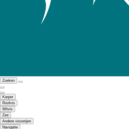
Zoeken
Karper
Roofvis
Witvis
Zee
Andere visserijen
Navigatie