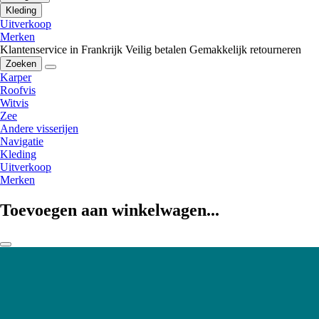
Kleding
Uitverkoop
Merken
Klantenservice in Frankrijk
Veilig betalen
Gemakkelijk retourneren
Zoeken
Karper
Roofvis
Witvis
Zee
Andere visserijen
Navigatie
Kleding
Uitverkoop
Merken
Toevoegen aan winkelwagen...