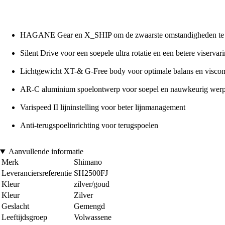
HAGANE Gear en X_SHIP om de zwaarste omstandigheden te 
Silent Drive voor een soepele ultra rotatie en een betere viservar
Lichtgewicht XT-& G-Free body voor optimale balans en viscom
AR-C aluminium spoelontwerp voor soepel en nauwkeurig wer
Varispeed II lijninstelling voor beter lijnmanagement
Anti-terugspoelinrichting voor terugspoelen
Aanvullende informatie
Merk
Shimano
Leveranciersreferentie
SH2500FJ
Kleur
zilver/goud
Kleur
Zilver
Geslacht
Gemengd
Leeftijdsgroep
Volwassene