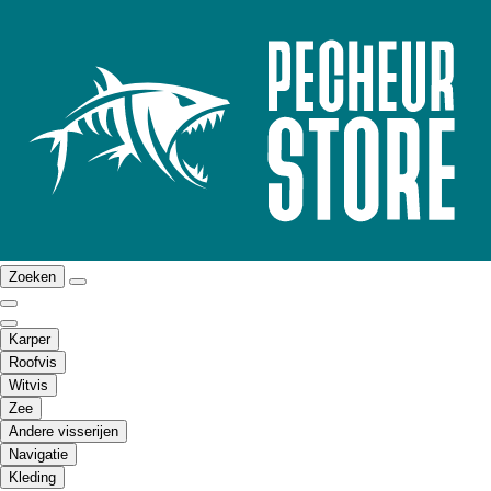
Zoeken
Karper
Roofvis
Witvis
Zee
Andere visserijen
Navigatie
Kleding