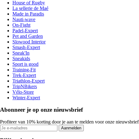
House of Rugby
La sellerie de Maé
Made in Paradis
Nauti-wave
On-Fight
Padel-Expert
Pet and Garden
Slowood Interior
Smash-Expert
Sneak'In
Sneakids
Sport is good
Training-Fit
Trek-Expert
Triathlon-Expert
TripNBikers
Vélo-Store
Winter-Expert
Abonneer je op onze nieuwsbrief
Profiteer van 10% korting door je aan te melden voor onze nieuwsbrief
Aanmelden