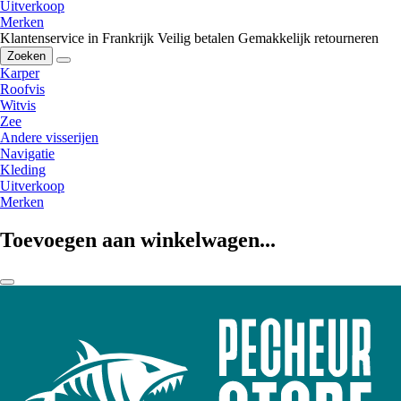
Uitverkoop
Merken
Klantenservice in Frankrijk
Veilig betalen
Gemakkelijk retourneren
Zoeken
Karper
Roofvis
Witvis
Zee
Andere visserijen
Navigatie
Kleding
Uitverkoop
Merken
Toevoegen aan winkelwagen...