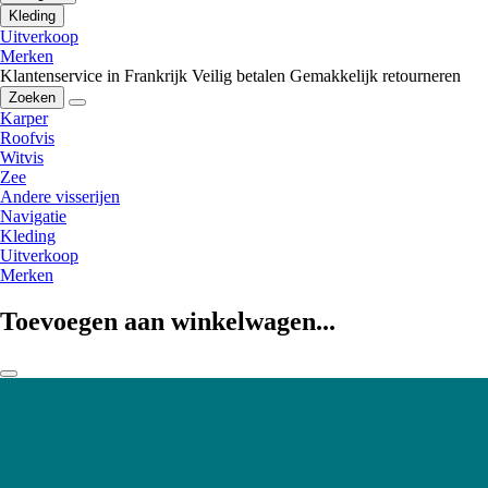
Kleding
Uitverkoop
Merken
Klantenservice in Frankrijk
Veilig betalen
Gemakkelijk retourneren
Zoeken
Karper
Roofvis
Witvis
Zee
Andere visserijen
Navigatie
Kleding
Uitverkoop
Merken
Toevoegen aan winkelwagen...