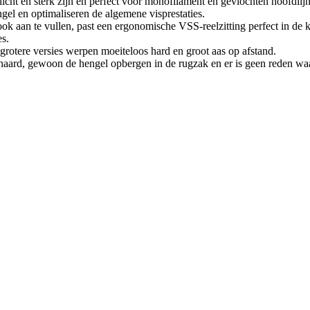
licht en sterk zijn en perfect voor monofilament en gevlochten hoofdlij
el en optimaliseren de algemene visprestaties.
ok aan te vullen, past een ergonomische VSS-reelzitting perfect in de
es.
 grotere versies werpen moeiteloos hard en groot aas op afstand.
naard, gewoon de hengel opbergen in de rugzak en er is geen reden waa