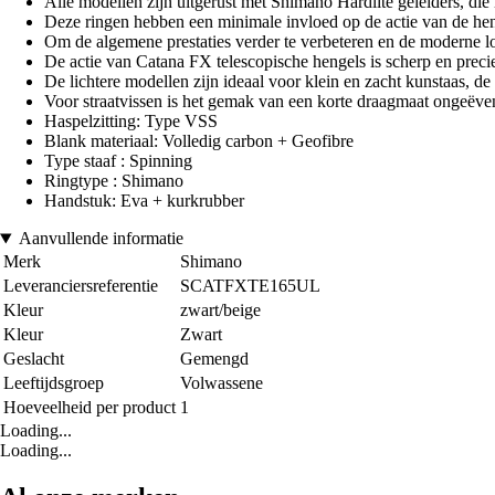
Alle modellen zijn uitgerust met Shimano Hardlite geleiders, die 
Deze ringen hebben een minimale invloed op de actie van de heng
Om de algemene prestaties verder te verbeteren en de moderne lo
De actie van Catana FX telescopische hengels is scherp en preci
De lichtere modellen zijn ideaal voor klein en zacht kunstaas, de
Voor straatvissen is het gemak van een korte draagmaat ongeëve
Haspelzitting: Type VSS
Blank materiaal: Volledig carbon + Geofibre
Type staaf : Spinning
Ringtype : Shimano
Handstuk: Eva + kurkrubber
Aanvullende informatie
Merk
Shimano
Leveranciersreferentie
SCATFXTE165UL
Kleur
zwart/beige
Kleur
Zwart
Geslacht
Gemengd
Leeftijdsgroep
Volwassene
Hoeveelheid per product
1
Loading...
Loading...