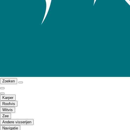
Zoeken
Karper
Roofvis
Witvis
Zee
Andere visserijen
Navigatie