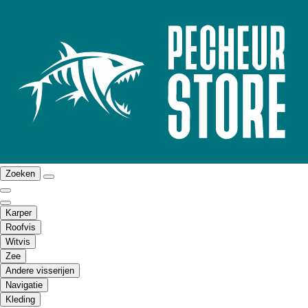
Zoeken
Karper
Roofvis
Witvis
Zee
Andere visserijen
Navigatie
Kleding