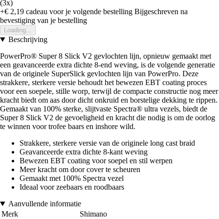
(3x)
+€ 2,19
cadeau voor je volgende bestelling
Bijgeschreven na
bevestiging van je bestelling
Loading...
Beschrijving
PowerPro® Super 8 Slick V2 gevlochten lijn, opnieuw gemaakt met
een geavanceerde extra dichte 8-end weving, is de volgende generatie
van de originele SuperSlick gevlochten lijn van PowerPro. Deze
strakkere, sterkere versie behoudt het bewezen EBT coating proces
voor een soepele, stille worp, terwijl de compacte constructie nog meer
kracht biedt om aas door dicht onkruid en borstelige dekking te rippen.
Gemaakt van 100% sterke, slijtvaste Spectra® ultra vezels, biedt de
Super 8 Slick V2 de gevoeligheid en kracht die nodig is om de oorlog
te winnen voor trofee baars en inshore wild.
Strakkere, sterkere versie van de originele long cast braid
Geavanceerde extra dichte 8-kant weving
Bewezen EBT coating voor soepel en stil werpen
Meer kracht om door cover te scheuren
Gemaakt met 100% Spectra vezel
Ideaal voor zeebaars en roodbaars
Aanvullende informatie
Merk
Shimano