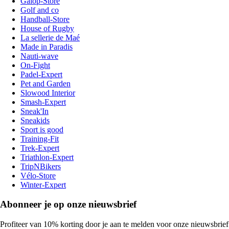
Galop-Store
Golf and co
Handball-Store
House of Rugby
La sellerie de Maé
Made in Paradis
Nauti-wave
On-Fight
Padel-Expert
Pet and Garden
Slowood Interior
Smash-Expert
Sneak'In
Sneakids
Sport is good
Training-Fit
Trek-Expert
Triathlon-Expert
TripNBikers
Vélo-Store
Winter-Expert
Abonneer je op onze nieuwsbrief
Profiteer van 10% korting door je aan te melden voor onze nieuwsbrief