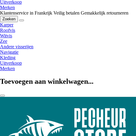
Uitverkoop
Merken
Klantenservice in Frankrijk
Veilig betalen
Gemakkelijk retourneren
Zoeken
Karper
Roofvis
Witvis
Zee
Andere visserijen
Navigatie
Kleding
Uitverkoop
Merken
Toevoegen aan winkelwagen...