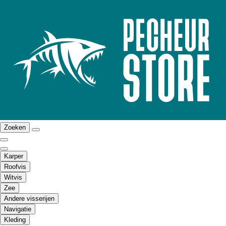
Zoeken
Karper
Roofvis
Witvis
Zee
Andere visserijen
Navigatie
Kleding