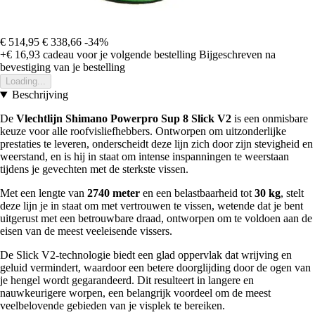
€ 514,95
€ 338,66
-34%
+€ 16,93
cadeau voor je volgende bestelling
Bijgeschreven na
bevestiging van je bestelling
Loading...
Beschrijving
De
Vlechtlijn Shimano Powerpro Sup 8 Slick V2
is een onmisbare
keuze voor alle roofvisliefhebbers. Ontworpen om uitzonderlijke
prestaties te leveren, onderscheidt deze lijn zich door zijn stevigheid en
weerstand, en is hij in staat om intense inspanningen te weerstaan
tijdens je gevechten met de sterkste vissen.
Met een lengte van
2740 meter
en een belastbaarheid tot
30 kg
, stelt
deze lijn je in staat om met vertrouwen te vissen, wetende dat je bent
uitgerust met een betrouwbare draad, ontworpen om te voldoen aan de
eisen van de meest veeleisende vissers.
De Slick V2-technologie biedt een glad oppervlak dat wrijving en
geluid vermindert, waardoor een betere doorglijding door de ogen van
je hengel wordt gegarandeerd. Dit resulteert in langere en
nauwkeurigere worpen, een belangrijk voordeel om de meest
veelbelovende gebieden van je visplek te bereiken.