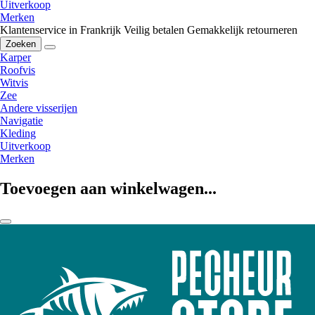
Uitverkoop
Merken
Klantenservice in Frankrijk
Veilig betalen
Gemakkelijk retourneren
Zoeken
Karper
Roofvis
Witvis
Zee
Andere visserijen
Navigatie
Kleding
Uitverkoop
Merken
Toevoegen aan winkelwagen...