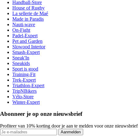
Handball-Store
House of Rugby
La sellerie de Maé
Made in Paradis
Nauti-wave
On-Fight
Padel-Expert
Pet and Garden
Slowood Interior
Smash-Expert
Sneak'In
Sneakids
Sport is good
Training-Fit
Trek-Expert
Triathlon-Expert
TripNBikers
Vélo-Store
Winter-Expert
Abonneer je op onze nieuwsbrief
Profiteer van 10% korting door je aan te melden voor onze nieuwsbrief
Aanmelden