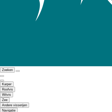
Zoeken
Karper
Roofvis
Witvis
Zee
Andere visserijen
Navigatie