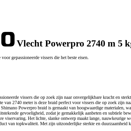
Vlecht Powerpro 2740 m 5 k
oor gepassioneerde vissers die het beste eisen.
ioneerde vissers die op zoek zijn naar onvergelijkbare kracht en ste
gte van 2740 meter is deze braid perfect voor vissers die op zoek zijn n
e Shimano Powerpro braid is gemaakt van hoogwaardige materialen, waar
uitstekende gevoeligheid, zodat je gemakkelijk aanbeten en subtiele be
re viservaring. Het lichte, slanke ontwerp maakt lange, nauwkeurige w
t van topkwaliteit. Met zijn uitzonderlijke sterkte en duurzaamheid k