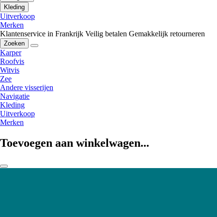
Kleding
Uitverkoop
Merken
Klantenservice in Frankrijk
Veilig betalen
Gemakkelijk retourneren
Zoeken
Karper
Roofvis
Witvis
Zee
Andere visserijen
Navigatie
Kleding
Uitverkoop
Merken
Toevoegen aan winkelwagen...