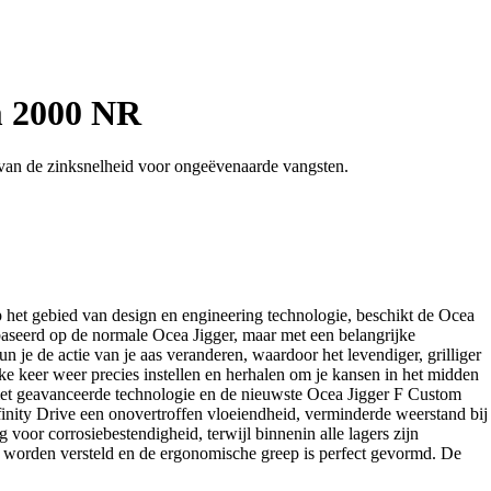
m 2000 NR
van de zinksnelheid voor ongeëvenaarde vangsten.
 het gebied van design en engineering technologie, beschikt de Ocea
ebaseerd op de normale Ocea Jigger, maar met een belangrijke
n je de actie van je aas veranderen, waardoor het levendiger, grilliger
lke keer weer precies instellen en herhalen om je kansen in het midden
n met geavanceerde technologie en de nieuwste Ocea Jigger F Custom
inity Drive een onovertroffen vloeiendheid, verminderde weerstand bij
voor corrosiebestendigheid, terwijl binnenin alle lagers zijn
 worden versteld en de ergonomische greep is perfect gevormd. De