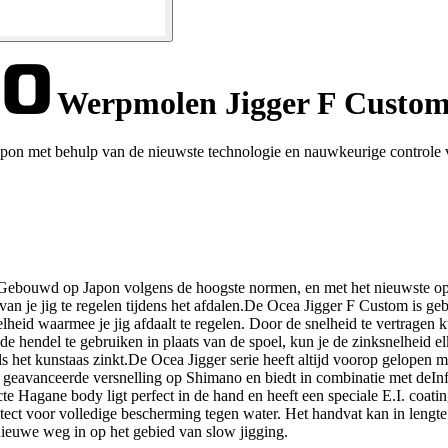
Werpmolen Jigger F Custo
pon met behulp van de nieuwste technologie en nauwkeurige controle 
d. Gebouwd op Japon volgens de hoogste normen, en met het nieuwste op
van je jig te regelen tijdens het afdalen.De Ocea Jigger F Custom is g
heid waarmee je jig afdaalt te regelen. Door de snelheid te vertragen ku
de hendel te gebruiken in plaats van de spoel, kun je de zinksnelheid e
als het kunstaas zinkt.De Ocea Jigger serie heeft altijd voorop gelope
 geavanceerde versnelling op Shimano en biedt in combinatie met deInf
agane body ligt perfect in de hand en heeft een speciale E.I. coating 
ct voor volledige bescherming tegen water. Het handvat kan in lengte
ieuwe weg in op het gebied van slow jigging.