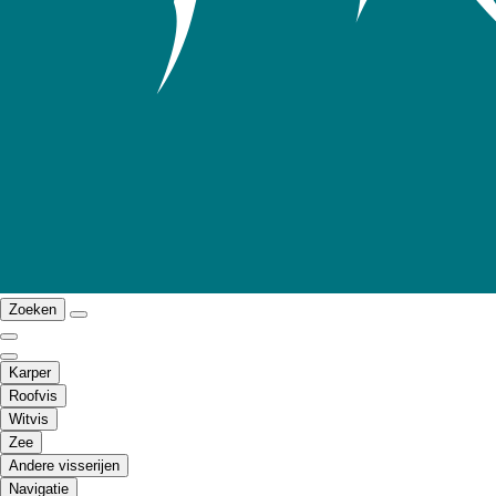
Zoeken
Karper
Roofvis
Witvis
Zee
Andere visserijen
Navigatie