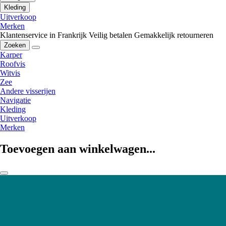
Kleding
Uitverkoop
Merken
Klantenservice in Frankrijk
Veilig betalen
Gemakkelijk retourneren
Zoeken
Karper
Roofvis
Witvis
Zee
Andere visserijen
Navigatie
Kleding
Uitverkoop
Merken
Toevoegen aan winkelwagen...