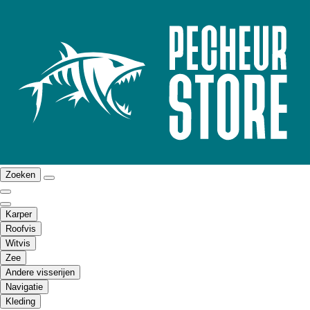
Zoeken
Karper
Roofvis
Witvis
Zee
Andere visserijen
Navigatie
Kleding