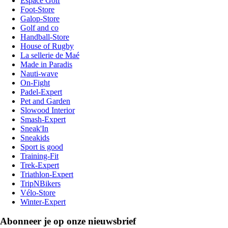
Espace Golf
Foot-Store
Galop-Store
Golf and co
Handball-Store
House of Rugby
La sellerie de Maé
Made in Paradis
Nauti-wave
On-Fight
Padel-Expert
Pet and Garden
Slowood Interior
Smash-Expert
Sneak'In
Sneakids
Sport is good
Training-Fit
Trek-Expert
Triathlon-Expert
TripNBikers
Vélo-Store
Winter-Expert
Abonneer je op onze nieuwsbrief