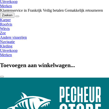
Uitverkoop
Merken
Klantenservice in Frankrijk
Veilig betalen
Gemakkelijk retourneren
Zoeken
Karper
Roofvis
Witvis
Zee
Andere visserijen
Navigatie
Kleding
Uitverkoop
Merken
Toevoegen aan winkelwagen...