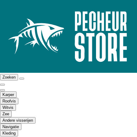
Zoeken
Karper
Roofvis
Witvis
Zee
Andere visserijen
Navigatie
Kleding