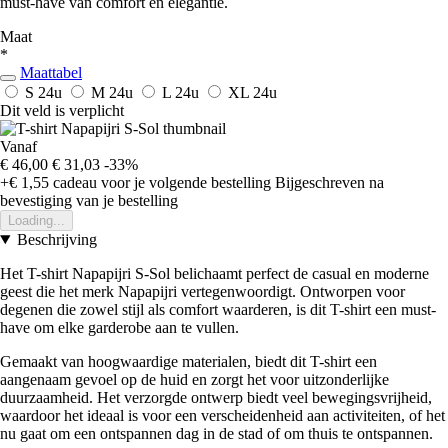
must-have van comfort en elegantie.
Maat
*
Maattabel
S
24u
M
24u
L
24u
XL
24u
Dit veld is verplicht
Vanaf
€ 46,00
€ 31,03
-33%
+€ 1,55
cadeau voor je volgende bestelling
Bijgeschreven na
bevestiging van je bestelling
Loading...
Beschrijving
Het T-shirt Napapijri S-Sol belichaamt perfect de casual en moderne
geest die het merk Napapijri vertegenwoordigt. Ontworpen voor
degenen die zowel stijl als comfort waarderen, is dit T-shirt een must-
have om elke garderobe aan te vullen.
Gemaakt van hoogwaardige materialen, biedt dit T-shirt een
aangenaam gevoel op de huid en zorgt het voor uitzonderlijke
duurzaamheid. Het verzorgde ontwerp biedt veel bewegingsvrijheid,
waardoor het ideaal is voor een verscheidenheid aan activiteiten, of het
nu gaat om een ontspannen dag in de stad of om thuis te ontspannen.