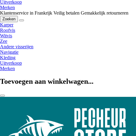
Uitverkoop
Merken
Klantenservice in Frankrijk
Veilig betalen
Gemakkelijk retourneren
Zoeken
Karper
Roofvis
Witvis
Zee
Andere visserijen
Navigatie
Kleding
Uitverkoop
Merken
Toevoegen aan winkelwagen...