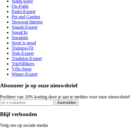
Nauti-wave
On-Fight
Padel-Expert
Pet and Garden
Slowood Interior
Smash-Expert
Sneak'In
Sneakids
Sport is good
Training-Fit
Trek-Expert
Triathlon-Expert
TripNBikers
Vélo-Store
Winter-Expert
Abonneer je op onze nieuwsbrief
Profiteer van 10% korting door je aan te melden voor onze nieuwsbrief
Aanmelden
Blijf verbonden
Volg ons op sociale media