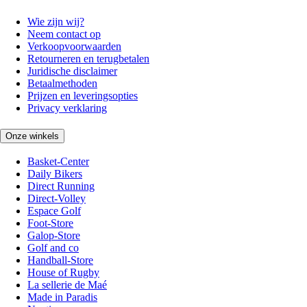
Wie zijn wij?
Neem contact op
Verkoopvoorwaarden
Retourneren en terugbetalen
Juridische disclaimer
Betaalmethoden
Prijzen en leveringsopties
Privacy verklaring
Onze winkels
Basket-Center
Daily Bikers
Direct Running
Direct-Volley
Espace Golf
Foot-Store
Galop-Store
Golf and co
Handball-Store
House of Rugby
La sellerie de Maé
Made in Paradis