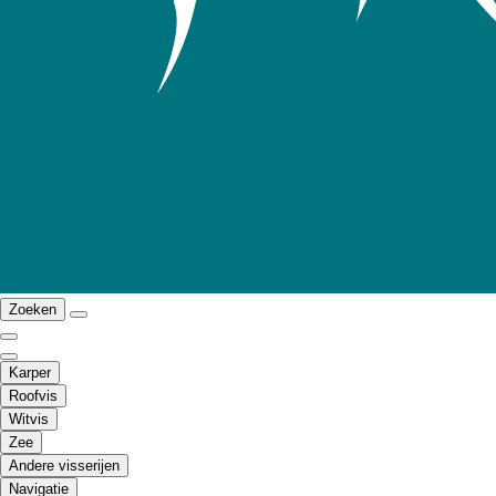
Zoeken
Karper
Roofvis
Witvis
Zee
Andere visserijen
Navigatie