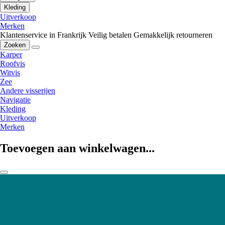
Kleding
Uitverkoop
Merken
Klantenservice in Frankrijk
Veilig betalen
Gemakkelijk retourneren
Zoeken
Karper
Roofvis
Witvis
Zee
Andere visserijen
Navigatie
Kleding
Uitverkoop
Merken
Toevoegen aan winkelwagen...