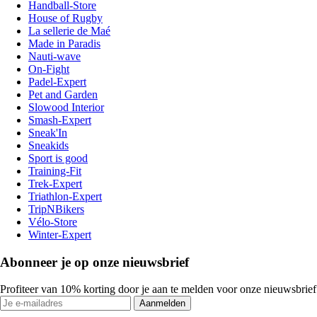
Handball-Store
House of Rugby
La sellerie de Maé
Made in Paradis
Nauti-wave
On-Fight
Padel-Expert
Pet and Garden
Slowood Interior
Smash-Expert
Sneak'In
Sneakids
Sport is good
Training-Fit
Trek-Expert
Triathlon-Expert
TripNBikers
Vélo-Store
Winter-Expert
Abonneer je op onze nieuwsbrief
Profiteer van 10% korting door je aan te melden voor onze nieuwsbrief
Aanmelden