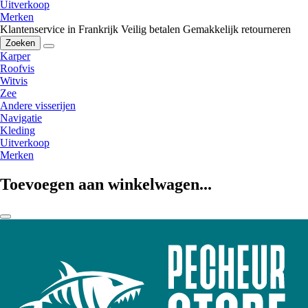
Uitverkoop
Merken
Klantenservice in Frankrijk
Veilig betalen
Gemakkelijk retourneren
Zoeken
Karper
Roofvis
Witvis
Zee
Andere visserijen
Navigatie
Kleding
Uitverkoop
Merken
Toevoegen aan winkelwagen...