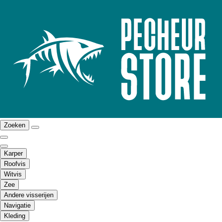
Zoeken
Karper
Roofvis
Witvis
Zee
Andere visserijen
Navigatie
Kleding