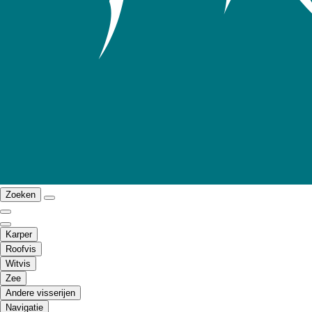
Zoeken
Karper
Roofvis
Witvis
Zee
Andere visserijen
Navigatie