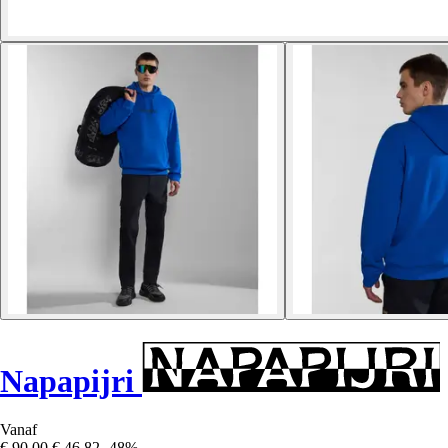
Napapijri
Vanaf
€ 90,00
€ 46,82
-48%