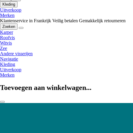
Kleding
Uitverkoop
Merken
Klantenservice in Frankrijk
Veilig betalen
Gemakkelijk retourneren
Zoeken
Karper
Roofvis
Witvis
Zee
Andere visserijen
Navigatie
Kleding
Uitverkoop
Merken
Toevoegen aan winkelwagen...