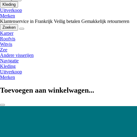
Kleding
Uitverkoop
Merken
Klantenservice in Frankrijk
Veilig betalen
Gemakkelijk retourneren
Zoeken
Karper
Roofvis
Witvis
Zee
Andere visserijen
Navigatie
Kleding
Uitverkoop
Merken
Toevoegen aan winkelwagen...