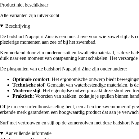
Product niet beschikbaar
Alle varianten zijn uitverkocht
Beschrijving
De badshort Napapijri Zinc is een must-have voor wie zowel stijl als co
plezierige momenten aan zee of bij het zwembad.
Kenmerkend door zijn moderne snit en kwaliteitsmateriaal, is deze bad
duik naar een moment van ontspanning kunt schakelen. Het verzorgde on
De pluspunten van de badshort Napapijri Zinc zijn onder andere:
Optimale comfort
: Het ergonomische ontwerp biedt bewegingsvri
Technische stof
: Gemaakt van waterbestendige materialen, is de
Moderne stijl
: Het eigentijdse ontwerp maakt deze short een tr
Praktisch
: Voorzien van zakken, zodat je je spullen binnen han
Of je nu een surfenthousiasteling bent, een af en toe zwemmmer of gewo
erkende merk garanderen een hoogwaardig product dat aan je verwacht
Surf met vertrouwen en stijl op de zomergolven met deze badshort Napa
Aanvullende informatie