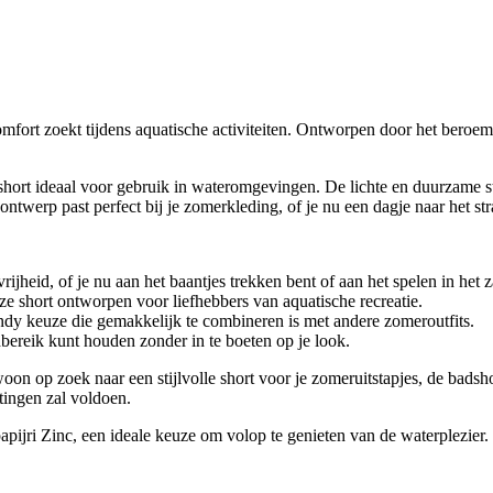
mfort zoekt tijdens aquatische activiteiten. Ontworpen door het beroemd
short ideaal voor gebruik in wateromgevingen. De lichte en duurzame st
twerp past perfect bij je zomerkleding, of je nu een dagje naar het st
jheid, of je nu aan het baantjes trekken bent of aan het spelen in het 
ze short ontworpen voor liefhebbers van aquatische recreatie.
endy keuze die gemakkelijk te combineren is met andere zomeroutfits.
dbereik kunt houden zonder in te boeten op je look.
on op zoek naar een stijlvolle short voor je zomeruitstapjes, de badsh
ingen zal voldoen.
pijri Zinc, een ideale keuze om volop te genieten van de waterplezier.