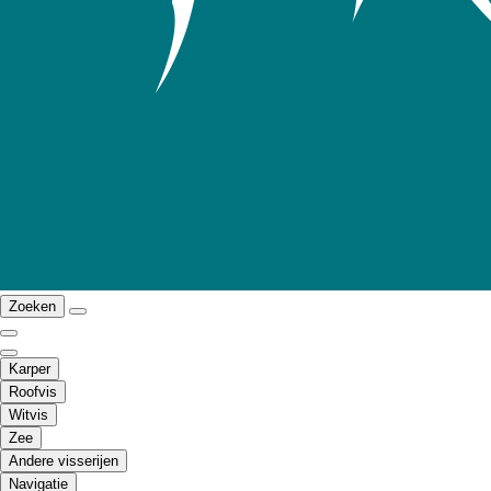
Zoeken
Karper
Roofvis
Witvis
Zee
Andere visserijen
Navigatie