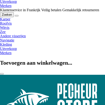
Uitverkoop
Merken
Klantenservice in Frankrijk
Veilig betalen
Gemakkelijk retourneren
Zoeken
Karper
Roofvis
Witvis
Zee
Andere visserijen
Navigatie
Kleding
Uitverkoop
Merken
Toevoegen aan winkelwagen...