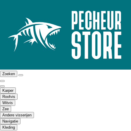
Zoeken
Karper
Roofvis
Witvis
Zee
Andere visserijen
Navigatie
Kleding