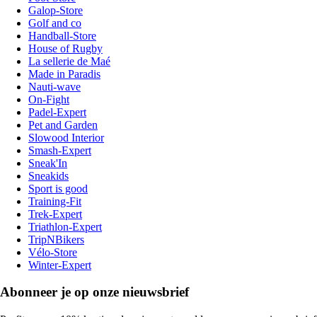
Galop-Store
Golf and co
Handball-Store
House of Rugby
La sellerie de Maé
Made in Paradis
Nauti-wave
On-Fight
Padel-Expert
Pet and Garden
Slowood Interior
Smash-Expert
Sneak'In
Sneakids
Sport is good
Training-Fit
Trek-Expert
Triathlon-Expert
TripNBikers
Vélo-Store
Winter-Expert
Abonneer je op onze nieuwsbrief