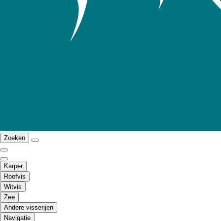
Zoeken
Karper
Roofvis
Witvis
Zee
Andere visserijen
Navigatie