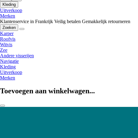
Kleding
Uitverkoop
Merken
Klantenservice in Frankrijk
Veilig betalen
Gemakkelijk retourneren
Zoeken
Karper
Roofvis
Witvis
Zee
Andere visserijen
Navigatie
Kleding
Uitverkoop
Merken
Toevoegen aan winkelwagen...