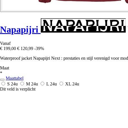
Napapijri
Vanaf
€ 199,00
€ 120,99
-39%
Waterproof jacket Napapijri Next : prestaties en stijl verenigd voor mode
Maat
*
Maattabel
S
24u
M
24u
L
24u
XL
24u
Dit veld is verplicht