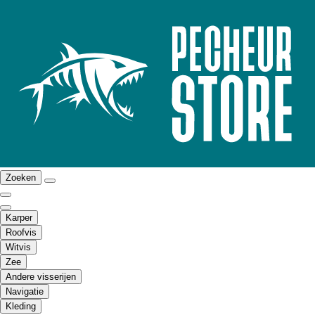
Zoeken
Karper
Roofvis
Witvis
Zee
Andere visserijen
Navigatie
Kleding