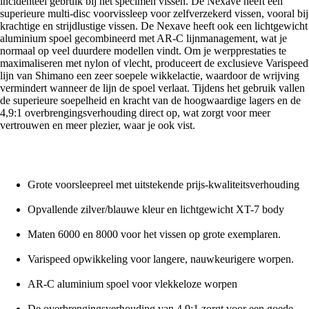
incidenteel gebruik bij het specimen vissen. De Nexave heeft een
superieure multi-disc voorvissleep voor zelfverzekerd vissen, vooral bij
krachtige en strijdlustige vissen. De Nexave heeft ook een lichtgewicht
aluminium spoel gecombineerd met AR-C lijnmanagement, wat je
normaal op veel duurdere modellen vindt. Om je werpprestaties te
maximaliseren met nylon of vlecht, produceert de exclusieve Varispeed
lijn van Shimano een zeer soepele wikkelactie, waardoor de wrijving
vermindert wanneer de lijn de spoel verlaat. Tijdens het gebruik vallen
de superieure soepelheid en kracht van de hoogwaardige lagers en de
4,9:1 overbrengingsverhouding direct op, wat zorgt voor meer
vertrouwen en meer plezier, waar je ook vist.
Grote voorsleepreel met uitstekende prijs-kwaliteitsverhouding
Opvallende zilver/blauwe kleur en lichtgewicht XT-7 body
Maten 6000 en 8000 voor het vissen op grote exemplaren.
Varispeed opwikkeling voor langere, nauwkeurigere worpen.
AR-C aluminium spoel voor vlekkeloze worpen
De overbrengingsverhouding van 4,9:1 zorgt voor een goede