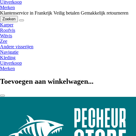
Uitverkoop
Merken
Klantenservice in Frankrijk
Veilig betalen
Gemakkelijk retourneren
Zoeken
Karper
Roofvis
Witvis
Zee
Andere visserijen
Navigatie
Kleding
Uitverkoop
Merken
Toevoegen aan winkelwagen...