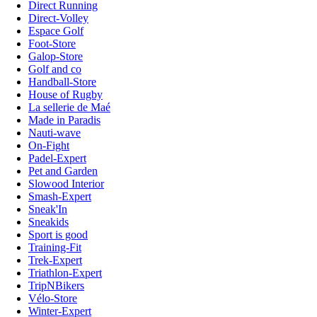
Direct Running
Direct-Volley
Espace Golf
Foot-Store
Galop-Store
Golf and co
Handball-Store
House of Rugby
La sellerie de Maé
Made in Paradis
Nauti-wave
On-Fight
Padel-Expert
Pet and Garden
Slowood Interior
Smash-Expert
Sneak'In
Sneakids
Sport is good
Training-Fit
Trek-Expert
Triathlon-Expert
TripNBikers
Vélo-Store
Winter-Expert