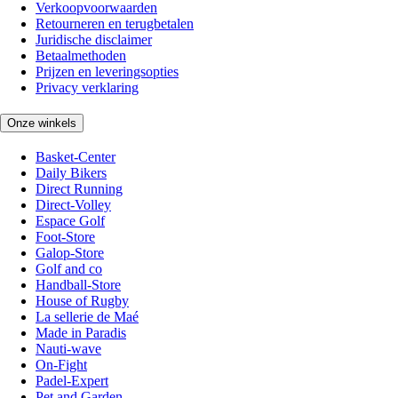
Verkoopvoorwaarden
Retourneren en terugbetalen
Juridische disclaimer
Betaalmethoden
Prijzen en leveringsopties
Privacy verklaring
Onze winkels
Basket-Center
Daily Bikers
Direct Running
Direct-Volley
Espace Golf
Foot-Store
Galop-Store
Golf and co
Handball-Store
House of Rugby
La sellerie de Maé
Made in Paradis
Nauti-wave
On-Fight
Padel-Expert
Pet and Garden