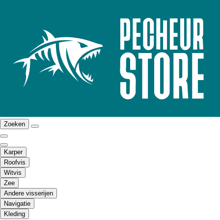
Zoeken
Karper
Roofvis
Witvis
Zee
Andere visserijen
Navigatie
Kleding