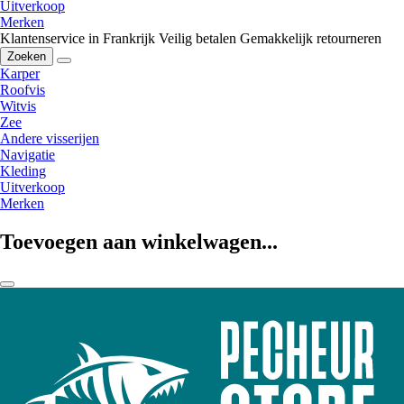
Uitverkoop
Merken
Klantenservice in Frankrijk
Veilig betalen
Gemakkelijk retourneren
Zoeken
Karper
Roofvis
Witvis
Zee
Andere visserijen
Navigatie
Kleding
Uitverkoop
Merken
Toevoegen aan winkelwagen...