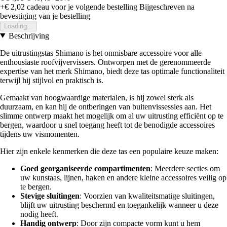
+€ 2,02
cadeau voor je volgende bestelling
Bijgeschreven na
bevestiging van je bestelling
Loading...
Beschrijving
De uitrustingstas Shimano is het onmisbare accessoire voor alle
enthousiaste roofvijvervissers. Ontworpen met de gerenommeerde
expertise van het merk Shimano, biedt deze tas optimale functionaliteit
terwijl hij stijlvol en praktisch is.
Gemaakt van hoogwaardige materialen, is hij zowel sterk als
duurzaam, en kan hij de ontberingen van buitenvissessies aan. Het
slimme ontwerp maakt het mogelijk om al uw uitrusting efficiënt op te
bergen, waardoor u snel toegang heeft tot de benodigde accessoires
tijdens uw vismomenten.
Hier zijn enkele kenmerken die deze tas een populaire keuze maken:
Goed georganiseerde compartimenten
: Meerdere secties om
uw kunstaas, lijnen, haken en andere kleine accessoires veilig op
te bergen.
Stevige sluitingen
: Voorzien van kwaliteitsmatige sluitingen,
blijft uw uitrusting beschermd en toegankelijk wanneer u deze
nodig heeft.
Handig ontwerp
: Door zijn compacte vorm kunt u hem