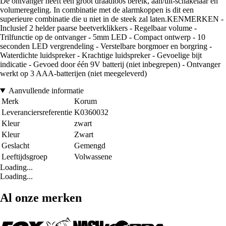
De ontvanger heeft een groot draadloos bereik, aan/uit-schakelaar en
volumeregeling. In combinatie met de alarmkoppen is dit een
superieure combinatie die u niet in de steek zal laten.KENMERKEN -
Inclusief 2 helder paarse beetverklikkers - Regelbaar volume -
Trilfunctie op de ontvanger - 5mm LED - Compact ontwerp - 10
seconden LED vergrendeling - Verstelbare borgmoer en borgring -
Waterdichte luidspreker - Krachtige luidspreker - Gevoelige bijt
indicatie - Gevoed door één 9V batterij (niet inbegrepen) - Ontvanger
werkt op 3 AAA-batterijen (niet meegeleverd)
Aanvullende informatie
Merk
Korum
Leveranciersreferentie
K0360032
Kleur
zwart
Kleur
Zwart
Geslacht
Gemengd
Leeftijdsgroep
Volwassene
Loading...
Loading...
Al onze merken