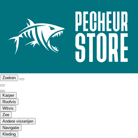
Zoeken
Karper
Roofvis
Witvis
Zee
Andere visserijen
Navigatie
Kleding