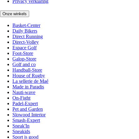
Privacy verklaring
Onze winkels
Basket-Center
Daily Bikers
Direct Running
Direct-Volley
Espace Golf
Foot-Store
Galop-Store
Golf and co
Handball-Store
House of Rugby
La sellerie de Maé
Made in Paradis
Nauti-wave
On-Fight
Padel-Expert
Pet and Garden
Slowood Interior
Smash-Expert
Sneak'In
Sneakids
Sport is good