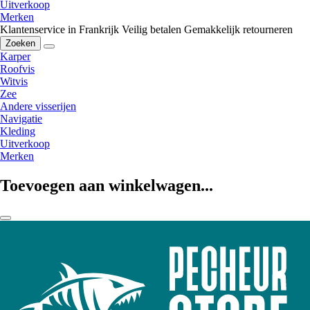
Uitverkoop
Merken
Klantenservice in Frankrijk
Veilig betalen
Gemakkelijk retourneren
Zoeken
Karper
Roofvis
Witvis
Zee
Andere visserijen
Navigatie
Kleding
Uitverkoop
Merken
Toevoegen aan winkelwagen...