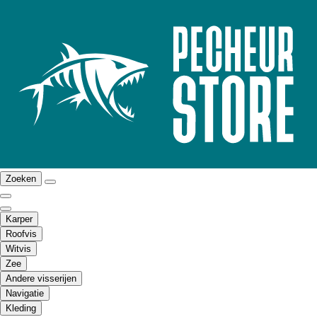
Zoeken
Karper
Roofvis
Witvis
Zee
Andere visserijen
Navigatie
Kleding