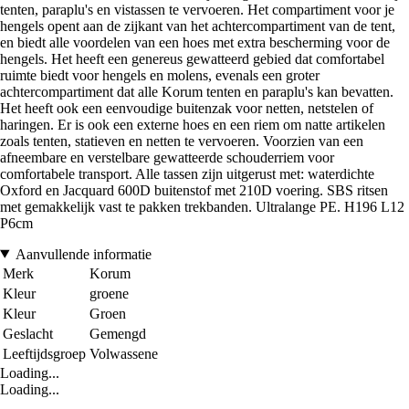
tenten, paraplu's en vistassen te vervoeren. Het compartiment voor je
hengels opent aan de zijkant van het achtercompartiment van de tent,
en biedt alle voordelen van een hoes met extra bescherming voor de
hengels. Het heeft een genereus gewatteerd gebied dat comfortabel
ruimte biedt voor hengels en molens, evenals een groter
achtercompartiment dat alle Korum tenten en paraplu's kan bevatten.
Het heeft ook een eenvoudige buitenzak voor netten, netstelen of
haringen. Er is ook een externe hoes en een riem om natte artikelen
zoals tenten, statieven en netten te vervoeren. Voorzien van een
afneembare en verstelbare gewatteerde schouderriem voor
comfortabele transport. Alle tassen zijn uitgerust met: waterdichte
Oxford en Jacquard 600D buitenstof met 210D voering. SBS ritsen
met gemakkelijk vast te pakken trekbanden. Ultralange PE. H196 L12
P6cm
Aanvullende informatie
Merk
Korum
Kleur
groene
Kleur
Groen
Geslacht
Gemengd
Leeftijdsgroep
Volwassene
Loading...
Loading...