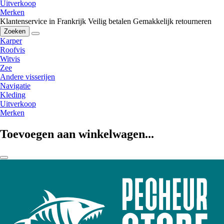
Uitverkoop
Merken
Klantenservice in Frankrijk
Veilig betalen
Gemakkelijk retourneren
Zoeken
Karper
Roofvis
Witvis
Zee
Andere visserijen
Navigatie
Kleding
Uitverkoop
Merken
Toevoegen aan winkelwagen...