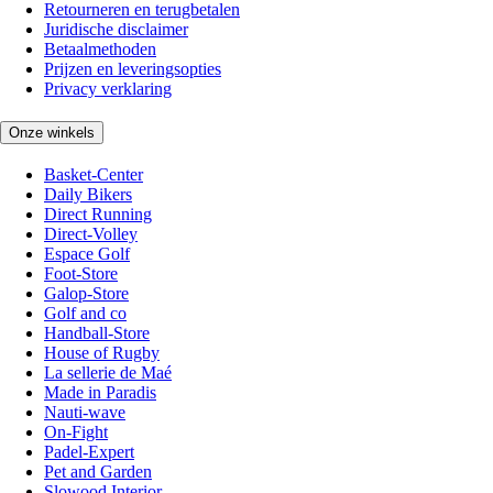
Retourneren en terugbetalen
Juridische disclaimer
Betaalmethoden
Prijzen en leveringsopties
Privacy verklaring
Onze winkels
Basket-Center
Daily Bikers
Direct Running
Direct-Volley
Espace Golf
Foot-Store
Galop-Store
Golf and co
Handball-Store
House of Rugby
La sellerie de Maé
Made in Paradis
Nauti-wave
On-Fight
Padel-Expert
Pet and Garden
Slowood Interior