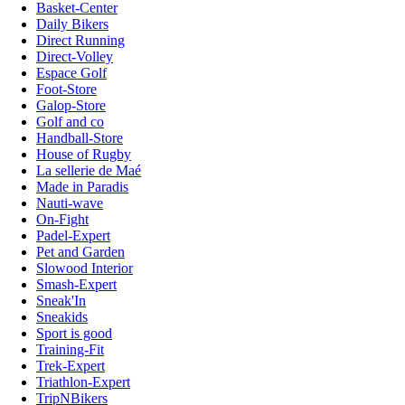
Basket-Center
Daily Bikers
Direct Running
Direct-Volley
Espace Golf
Foot-Store
Galop-Store
Golf and co
Handball-Store
House of Rugby
La sellerie de Maé
Made in Paradis
Nauti-wave
On-Fight
Padel-Expert
Pet and Garden
Slowood Interior
Smash-Expert
Sneak'In
Sneakids
Sport is good
Training-Fit
Trek-Expert
Triathlon-Expert
TripNBikers