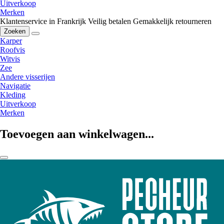
Uitverkoop
Merken
Klantenservice in Frankrijk
Veilig betalen
Gemakkelijk retourneren
Zoeken
Karper
Roofvis
Witvis
Zee
Andere visserijen
Navigatie
Kleding
Uitverkoop
Merken
Toevoegen aan winkelwagen...