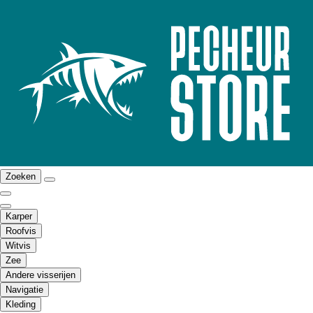
Zoeken
Karper
Roofvis
Witvis
Zee
Andere visserijen
Navigatie
Kleding