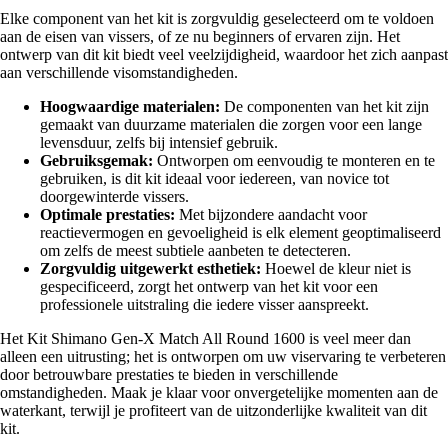
Elke component van het kit is zorgvuldig geselecteerd om te voldoen
aan de eisen van vissers, of ze nu beginners of ervaren zijn. Het
ontwerp van dit kit biedt veel veelzijdigheid, waardoor het zich aanpast
aan verschillende visomstandigheden.
Hoogwaardige materialen:
De componenten van het kit zijn
gemaakt van duurzame materialen die zorgen voor een lange
levensduur, zelfs bij intensief gebruik.
Gebruiksgemak:
Ontworpen om eenvoudig te monteren en te
gebruiken, is dit kit ideaal voor iedereen, van novice tot
doorgewinterde vissers.
Optimale prestaties:
Met bijzondere aandacht voor
reactievermogen en gevoeligheid is elk element geoptimaliseerd
om zelfs de meest subtiele aanbeten te detecteren.
Zorgvuldig uitgewerkt esthetiek:
Hoewel de kleur niet is
gespecificeerd, zorgt het ontwerp van het kit voor een
professionele uitstraling die iedere visser aanspreekt.
Het Kit Shimano Gen-X Match All Round 1600 is veel meer dan
alleen een uitrusting; het is ontworpen om uw viservaring te verbeteren
door betrouwbare prestaties te bieden in verschillende
omstandigheden. Maak je klaar voor onvergetelijke momenten aan de
waterkant, terwijl je profiteert van de uitzonderlijke kwaliteit van dit
kit.