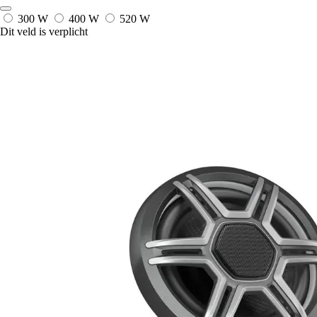
300 W
400 W
520 W
Dit veld is verplicht