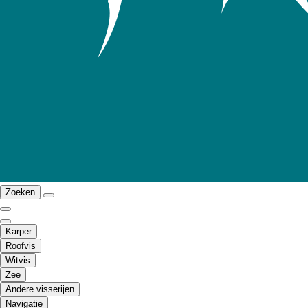
Zoeken
Karper
Roofvis
Witvis
Zee
Andere visserijen
Navigatie