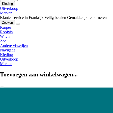
Kleding
Uitverkoop
Merken
Klantenservice in Frankrijk
Veilig betalen
Gemakkelijk retourneren
Zoeken
Karper
Roofvis
Witvis
Zee
Andere visserijen
Navigatie
Kleding
Uitverkoop
Merken
Toevoegen aan winkelwagen...