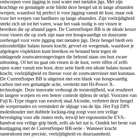
ontworpen voor jigging in zout water met metalen jigs. Met zijn
krachtige en gematigde actie blinkt deze hengel uit in lange afstanden
werpen, waardoor hij perfect is voor jigging vanuit de kust, maar ook
voor het werpen van hardlures op lange afstanden. Zijn veelzijdigheid
strekt zich uit tot het varen, waar het vaak nodig is om vissen te
bereiken die op afstand jagen. De CurrentSniper BB is de ideale keuze
voor vissers die op zoek zijn naar een hoogwaardige en duurzame
zeehengel voor verre jigging met metalen jigs. Deze hengel biedt een
uitzonderlijke balans tussen kracht, gevoel en wergemak, waardoor je
afgelegen visplekken kunt bereiken en bestand bent tegen de
uitdagende zoutwateromgevingen die bekend staan om hun zware
uitrusting. Of het nu gaat om vissen in de kust, verre riffen of zelfs
open water vanuit een boot, deze serie biedt een ideale balans tussen
kracht, veelzijdigheid en finesse voor de zoutwatervisser met kunstaas.
De CurrentSniper BB is uitgerust met een blank van hoogwaardig
carbon met een gematigde actie, versterkt met Hi-Power X-
technologie. Deze innovatie verhoogt de torsiestijfheid, wat resulteert
in langere worpen en een betere controle tijdens de strijd. Voorzien van
Fuji K-Type ringen van roestvrij staal Alconite, verbetert deze hengel
de werprestaties en vermindert de slijtage van de lijn. Het Fuji DPS
molenhouder met dubbele locking-ring zorgt voor een veilige
bevestiging voor alle maten reels, terwijl het ergonomische EVA-
handvat een veilige grip biedt, zelfs als het nat is. Ontdek het beste van
kustjigging met de CurrentSniper BB-serie - Wanneer kracht
samenkomt met precisie, veelzijdigheid en duurzaamheid.