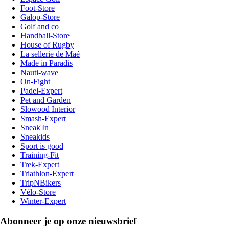
Foot-Store
Galop-Store
Golf and co
Handball-Store
House of Rugby
La sellerie de Maé
Made in Paradis
Nauti-wave
On-Fight
Padel-Expert
Pet and Garden
Slowood Interior
Smash-Expert
Sneak'In
Sneakids
Sport is good
Training-Fit
Trek-Expert
Triathlon-Expert
TripNBikers
Vélo-Store
Winter-Expert
Abonneer je op onze nieuwsbrief