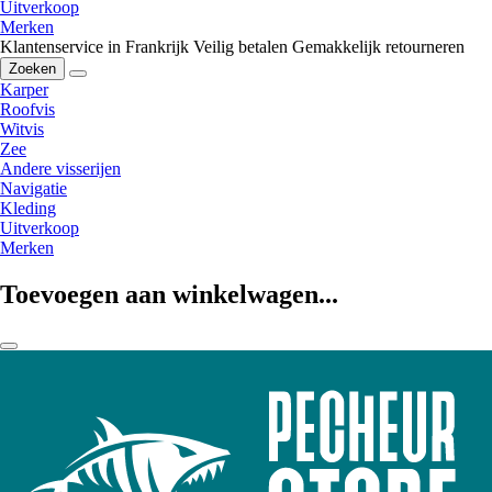
Uitverkoop
Merken
Klantenservice in Frankrijk
Veilig betalen
Gemakkelijk retourneren
Zoeken
Karper
Roofvis
Witvis
Zee
Andere visserijen
Navigatie
Kleding
Uitverkoop
Merken
Toevoegen aan winkelwagen...