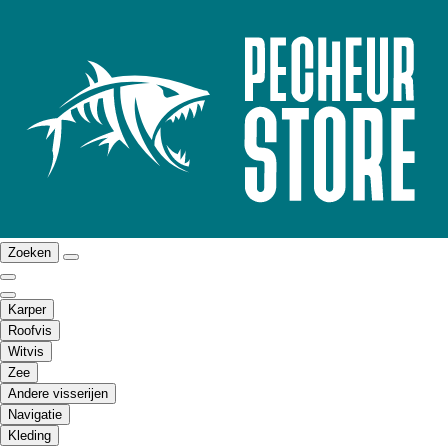
Zoeken
Karper
Roofvis
Witvis
Zee
Andere visserijen
Navigatie
Kleding