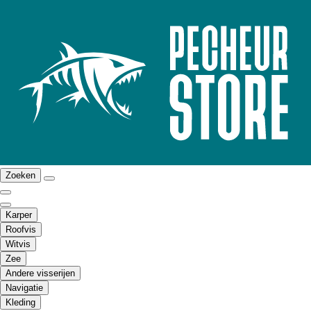
Zoeken
Karper
Roofvis
Witvis
Zee
Andere visserijen
Navigatie
Kleding