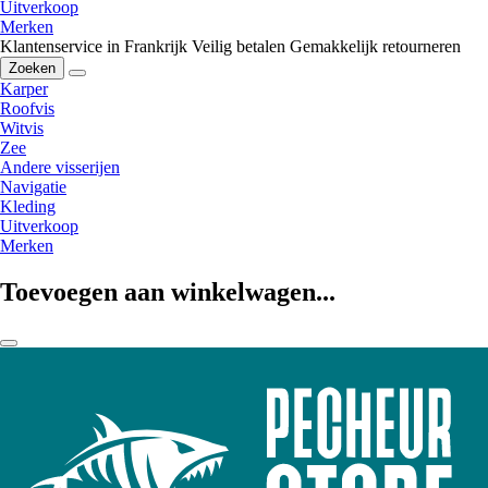
Uitverkoop
Merken
Klantenservice in Frankrijk
Veilig betalen
Gemakkelijk retourneren
Zoeken
Karper
Roofvis
Witvis
Zee
Andere visserijen
Navigatie
Kleding
Uitverkoop
Merken
Toevoegen aan winkelwagen...