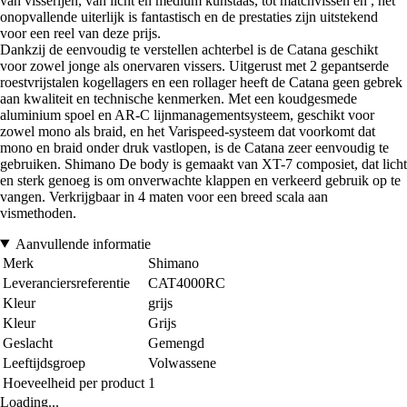
van visserijen, van licht en medium kunstaas, tot matchvissen en , het
onopvallende uiterlijk is fantastisch en de prestaties zijn uitstekend
voor een reel van deze prijs.
Dankzij de eenvoudig te verstellen achterbel is de Catana geschikt
voor zowel jonge als onervaren vissers. Uitgerust met 2 gepantserde
roestvrijstalen kogellagers en een rollager heeft de Catana geen gebrek
aan kwaliteit en technische kenmerken. Met een koudgesmede
aluminium spoel en AR-C lijnmanagementsysteem, geschikt voor
zowel mono als braid, en het Varispeed-systeem dat voorkomt dat
mono en braid onder druk vastlopen, is de Catana zeer eenvoudig te
gebruiken. Shimano De body is gemaakt van XT-7 composiet, dat licht
en sterk genoeg is om onverwachte klappen en verkeerd gebruik op te
vangen. Verkrijgbaar in 4 maten voor een breed scala aan
vismethoden.
Aanvullende informatie
Merk
Shimano
Leveranciersreferentie
CAT4000RC
Kleur
grijs
Kleur
Grijs
Geslacht
Gemengd
Leeftijdsgroep
Volwassene
Hoeveelheid per product
1
Loading...