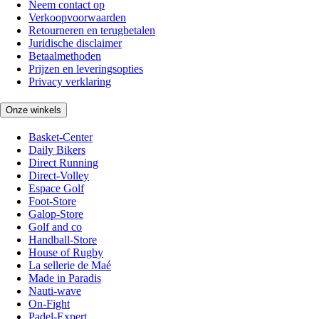
Neem contact op
Verkoopvoorwaarden
Retourneren en terugbetalen
Juridische disclaimer
Betaalmethoden
Prijzen en leveringsopties
Privacy verklaring
Onze winkels
Basket-Center
Daily Bikers
Direct Running
Direct-Volley
Espace Golf
Foot-Store
Galop-Store
Golf and co
Handball-Store
House of Rugby
La sellerie de Maé
Made in Paradis
Nauti-wave
On-Fight
Padel-Expert