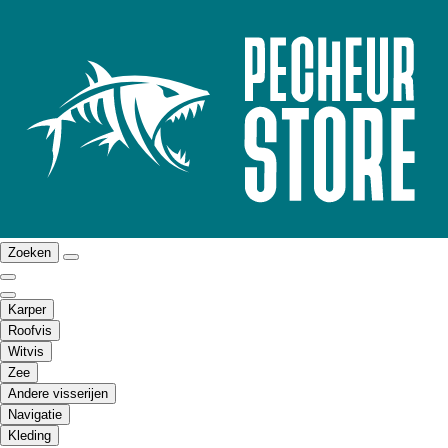
Zoeken
Karper
Roofvis
Witvis
Zee
Andere visserijen
Navigatie
Kleding