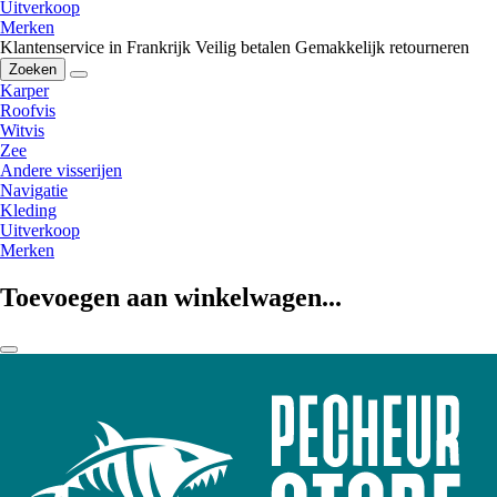
Uitverkoop
Merken
Klantenservice in Frankrijk
Veilig betalen
Gemakkelijk retourneren
Zoeken
Karper
Roofvis
Witvis
Zee
Andere visserijen
Navigatie
Kleding
Uitverkoop
Merken
Toevoegen aan winkelwagen...