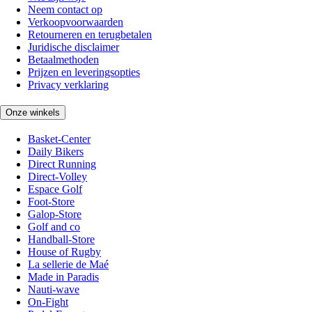
Neem contact op
Verkoopvoorwaarden
Retourneren en terugbetalen
Juridische disclaimer
Betaalmethoden
Prijzen en leveringsopties
Privacy verklaring
Onze winkels
Basket-Center
Daily Bikers
Direct Running
Direct-Volley
Espace Golf
Foot-Store
Galop-Store
Golf and co
Handball-Store
House of Rugby
La sellerie de Maé
Made in Paradis
Nauti-wave
On-Fight