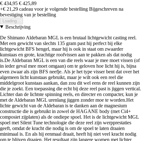
€ 434,95
€ 425,89
+€ 21,29
cadeau voor je volgende bestelling
Bijgeschreven na
bevestiging van je bestelling
Loading...
Beschrijving
De Shimano Aldebaran MGL is een brutaal lichtgewicht casting reel.
Met een gewicht van slechts 135 gram past hij perfect bij elke
lichtgewicht BFS hengel, maar hij is ook in staat om zwaarder
kunstaas en grote, krachtige roofvissen aan te pakken als dat nodig
is.De Aldebaran MGL is een van die reels waar je mee moet vissen (of
in ieder geval mee moet omgaan) om te geloven hoe licht hij is, bijna
even zwaar als zijn BFS neefje. Als je het type visser bent dat over het
algemeen licht kunstaas gebruikt, maar je wilt ook een reel die
middelgroot kunstaas aankan, dan zou dit wel eens de reel kunnen zijn
die je zoekt. Een toepassing die echt bij deze reel past is jiggen vertical.
Lichter dan de lichtste spinning reels, en directer en compacter, kun je
met de Aldebaran MGL urenlang jiggen zonder moe te worden.Het
lichte gewicht van de Aldebaran is te danken aan de magnesium
constructie die is gebruikt in zowel de HAGANE body (met Ci4+
composiet zijplaten) als de ondiepe spoel. Het is de lichtgewicht MGL
spoel met Silent Tune technologie die deze reel zijn werpprestaties
geeft, omdat de kracht die nodig is om de spoel te laten draaien
minimaal is. En als hij eenmaal draait, heeft hij niet veel kracht nodig
om te blijven draaien. Het resultaat zijn langere worpen met lichter