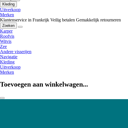
Kleding
Uitverkoop
Merken
Klantenservice in Frankrijk
Veilig betalen
Gemakkelijk retourneren
Zoeken
Karper
Roofvis
Witvis
Zee
Andere visserijen
Navigatie
Kleding
Uitverkoop
Merken
Toevoegen aan winkelwagen...