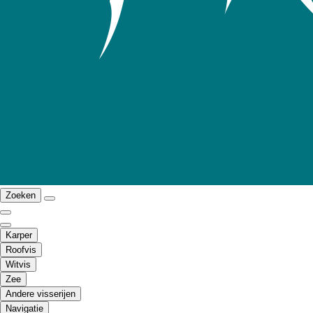
Zoeken
Karper
Roofvis
Witvis
Zee
Andere visserijen
Navigatie