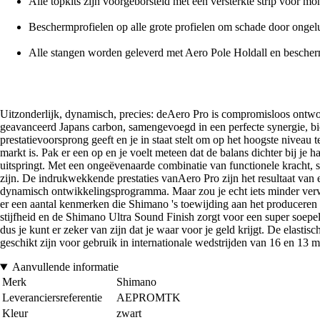
Alle topkits zijn voorgeborsteld met een versterkte strip voor mo
Beschermprofielen op alle grote profielen om schade door onge
Alle stangen worden geleverd met Aero Pole Holdall en besche
Uitzonderlijk, dynamisch, precies: deAero Pro is compromisloos ontwor
geavanceerd Japans carbon, samengevoegd in een perfecte synergie, bi
prestatievoorsprong geeft en je in staat stelt om op het hoogste niveau 
markt is. Pak er een op en je voelt meteen dat de balans dichter bij je
uitspringt. Met een ongeëvenaarde combinatie van functionele kracht, st
zijn. De indrukwekkende prestaties vanAero Pro zijn het resultaat va
dynamisch ontwikkelingsprogramma. Maar zou je echt iets minder verwac
er een aantal kenmerken die Shimano 's toewijding aan het produceren 
stijfheid en de Shimano Ultra Sound Finish zorgt voor een super soepe
dus je kunt er zeker van zijn dat je waar voor je geld krijgt. De elast
geschikt zijn voor gebruik in internationale wedstrijden van 16 en 13 m
Aanvullende informatie
Merk
Shimano
Leveranciersreferentie
AEPROMTK
Kleur
zwart