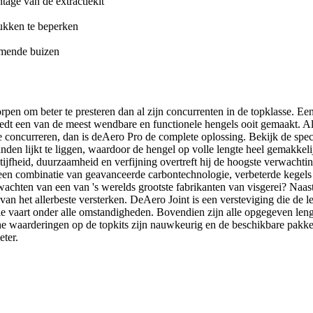
ntage van de extractiekit
lukken te beperken
rmende buizen
pen om beter te presteren dan al zijn concurrenten in de topklasse. Ee
edt een van de meest wendbare en functionele hengels ooit gemaakt. Al
te concurreren, dan is deAero Pro de complete oplossing. Bekijk de speci
 handen lijkt te liggen, waardoor de hengel op volle lengte heel gemakke
ijfheid, duurzaamheid en verfijning overtreft hij de hoogste verwachting
n een combinatie van geavanceerde carbontechnologie, verbeterde kege
hten van een van 's werelds grootste fabrikanten van visgerei? Naast d
van het allerbeste versterken. DeAero Joint is een versteviging die de
le vaart onder alle omstandigheden. Bovendien zijn alle opgegeven leng
ische waarderingen op de topkits zijn nauwkeurig en de beschikbare pakke
eter.