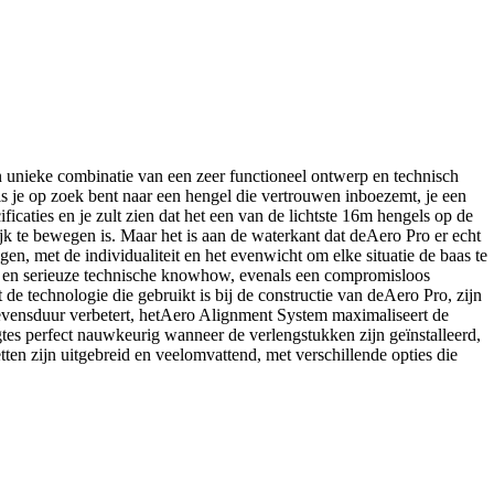
n unieke combinatie van een zeer functioneel ontwerp en technisch
s je op zoek bent naar een hengel die vertrouwen inboezemt, je een
ficaties en je zult zien dat het een van de lichtste 16m hengels op de
lijk te bewegen is. Maar het is aan de waterkant dat deAero Pro er echt
en, met de individualiteit en het evenwicht om elke situatie de baas te
ls en serieuze technische knowhow, evenals een compromisloos
e technologie die gebruikt is bij de constructie van deAero Pro, zijn
 levensduur verbetert, hetAero Alignment System maximaliseert de
tes perfect nauwkeurig wanneer de verlengstukken zijn geïnstalleerd,
tten zijn uitgebreid en veelomvattend, met verschillende opties die