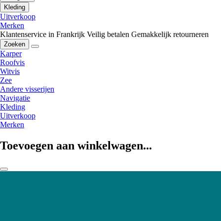
Kleding
Uitverkoop
Merken
Klantenservice in Frankrijk
Veilig betalen
Gemakkelijk retourneren
Zoeken
Karper
Roofvis
Witvis
Zee
Andere visserijen
Navigatie
Kleding
Uitverkoop
Merken
Toevoegen aan winkelwagen...