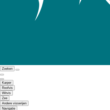
Zoeken
Karper
Roofvis
Witvis
Zee
Andere visserijen
Navigatie