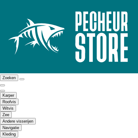
Zoeken
Karper
Roofvis
Witvis
Zee
Andere visserijen
Navigatie
Kleding