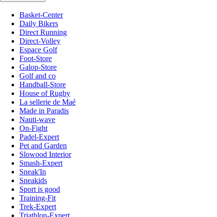
Basket-Center
Daily Bikers
Direct Running
Direct-Volley
Espace Golf
Foot-Store
Galop-Store
Golf and co
Handball-Store
House of Rugby
La sellerie de Maé
Made in Paradis
Nauti-wave
On-Fight
Padel-Expert
Pet and Garden
Slowood Interior
Smash-Expert
Sneak'In
Sneakids
Sport is good
Training-Fit
Trek-Expert
Triathlon-Expert