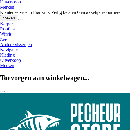
Uitverkoop
Merken
Klantenservice in Frankrijk
Veilig betalen
Gemakkelijk retourneren
Zoeken
Karper
Roofvis
Witvis
Zee
Andere visserijen
Navigatie
Kleding
Uitverkoop
Merken
Toevoegen aan winkelwagen...