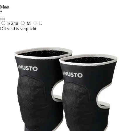
Maat
*
S
24u
M
L
Dit veld is verplicht