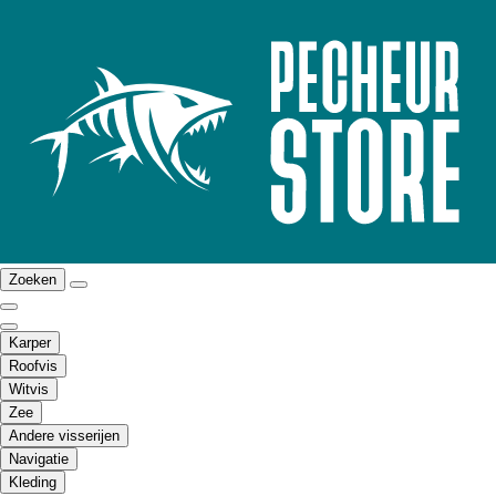
Zoeken
Karper
Roofvis
Witvis
Zee
Andere visserijen
Navigatie
Kleding