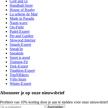
Golf and co
Handball-Store
House of Rugby
La sellerie de Maé
Made in Paradis
Nauti-wave
On-Fight
Padel-Expert
Pet and Garden
Slowood Interior
Smash-Expert
Sneak'In
Sneakids
Sport is good
Training-Fit
Trek-Expert
Triathlon-Expert
TripNBikers
Vélo-Store
Winter-Expert
Abonneer je op onze nieuwsbrief
Profiteer van 10% korting door je aan te melden voor onze nieuwsbrief
Aanmelden