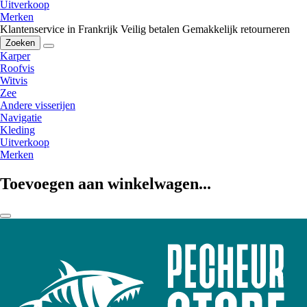
Uitverkoop
Merken
Klantenservice in Frankrijk
Veilig betalen
Gemakkelijk retourneren
Zoeken
Karper
Roofvis
Witvis
Zee
Andere visserijen
Navigatie
Kleding
Uitverkoop
Merken
Toevoegen aan winkelwagen...