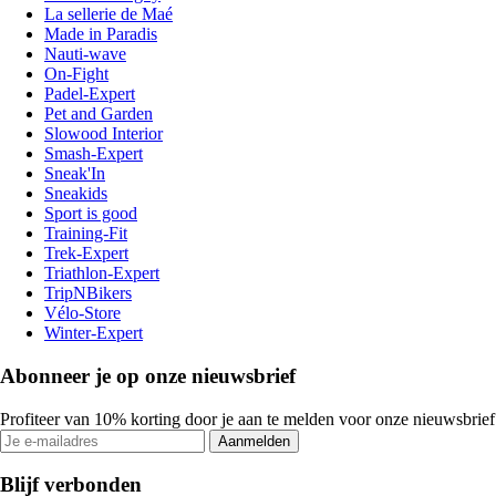
La sellerie de Maé
Made in Paradis
Nauti-wave
On-Fight
Padel-Expert
Pet and Garden
Slowood Interior
Smash-Expert
Sneak'In
Sneakids
Sport is good
Training-Fit
Trek-Expert
Triathlon-Expert
TripNBikers
Vélo-Store
Winter-Expert
Abonneer je op onze nieuwsbrief
Profiteer van 10% korting door je aan te melden voor onze nieuwsbrief
Aanmelden
Blijf verbonden