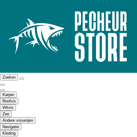
Zoeken
Karper
Roofvis
Witvis
Zee
Andere visserijen
Navigatie
Kleding