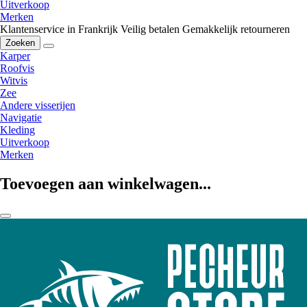
Uitverkoop
Merken
Klantenservice in Frankrijk
Veilig betalen
Gemakkelijk retourneren
Zoeken
Karper
Roofvis
Witvis
Zee
Andere visserijen
Navigatie
Kleding
Uitverkoop
Merken
Toevoegen aan winkelwagen...