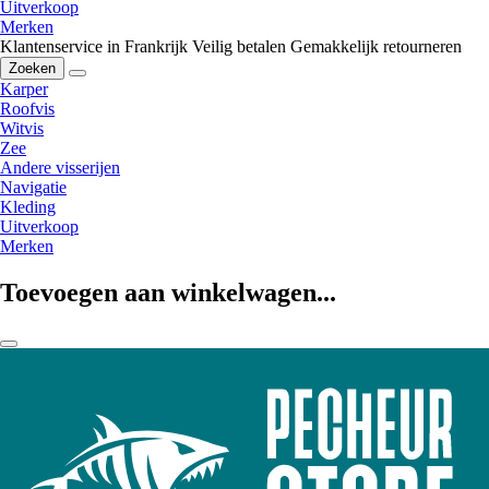
Uitverkoop
Merken
Klantenservice in Frankrijk
Veilig betalen
Gemakkelijk retourneren
Zoeken
Karper
Roofvis
Witvis
Zee
Andere visserijen
Navigatie
Kleding
Uitverkoop
Merken
Toevoegen aan winkelwagen...