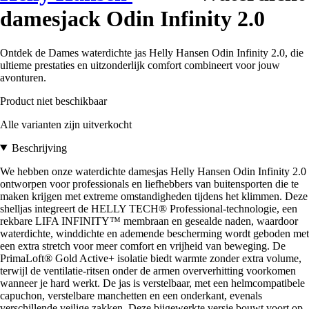
damesjack Odin Infinity 2.0
Ontdek de Dames waterdichte jas Helly Hansen Odin Infinity 2.0, die
ultieme prestaties en uitzonderlijk comfort combineert voor jouw
avonturen.
Product niet beschikbaar
Alle varianten zijn uitverkocht
Beschrijving
We hebben onze waterdichte damesjas Helly Hansen Odin Infinity 2.0
ontworpen voor professionals en liefhebbers van buitensporten die te
maken krijgen met extreme omstandigheden tijdens het klimmen. Deze
shelljas integreert de HELLY TECH® Professional-technologie, een
rekbare LIFA INFINITY™ membraan en gesealde naden, waardoor
waterdichte, winddichte en ademende bescherming wordt geboden met
een extra stretch voor meer comfort en vrijheid van beweging. De
PrimaLoft® Gold Active+ isolatie biedt warmte zonder extra volume,
terwijl de ventilatie-ritsen onder de armen oververhitting voorkomen
wanneer je hard werkt. De jas is verstelbaar, met een helmcompatibele
capuchon, verstelbare manchetten en een onderkant, evenals
verschillende veilige zakken. Deze bijgewerkte versie bouwt voort op