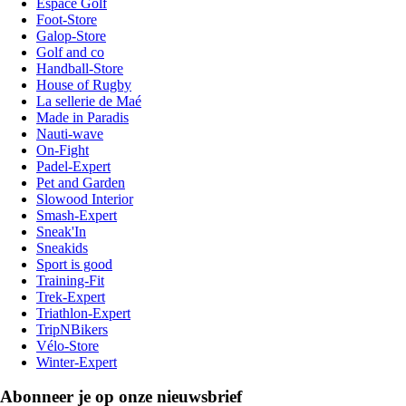
Espace Golf
Foot-Store
Galop-Store
Golf and co
Handball-Store
House of Rugby
La sellerie de Maé
Made in Paradis
Nauti-wave
On-Fight
Padel-Expert
Pet and Garden
Slowood Interior
Smash-Expert
Sneak'In
Sneakids
Sport is good
Training-Fit
Trek-Expert
Triathlon-Expert
TripNBikers
Vélo-Store
Winter-Expert
Abonneer je op onze nieuwsbrief