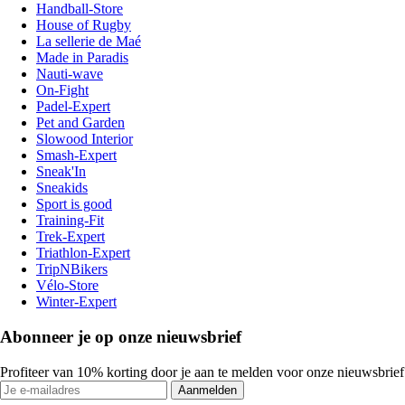
Handball-Store
House of Rugby
La sellerie de Maé
Made in Paradis
Nauti-wave
On-Fight
Padel-Expert
Pet and Garden
Slowood Interior
Smash-Expert
Sneak'In
Sneakids
Sport is good
Training-Fit
Trek-Expert
Triathlon-Expert
TripNBikers
Vélo-Store
Winter-Expert
Abonneer je op onze nieuwsbrief
Profiteer van 10% korting door je aan te melden voor onze nieuwsbrief
Aanmelden