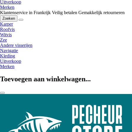
Uitverkoop
Merken
Klantenservice in Frankrijk
Veilig betalen
Gemakkelijk retourneren
Zoeken
Karper
Roofvis
Witvis
Zee
Andere visserijen
Navigatie
Kleding
Uitverkoop
Merken
Toevoegen aan winkelwagen...