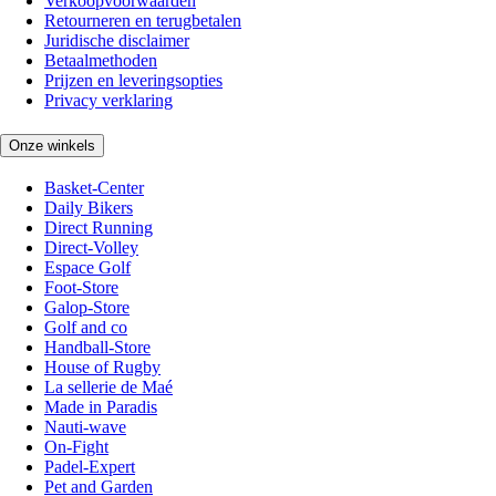
Verkoopvoorwaarden
Retourneren en terugbetalen
Juridische disclaimer
Betaalmethoden
Prijzen en leveringsopties
Privacy verklaring
Onze winkels
Basket-Center
Daily Bikers
Direct Running
Direct-Volley
Espace Golf
Foot-Store
Galop-Store
Golf and co
Handball-Store
House of Rugby
La sellerie de Maé
Made in Paradis
Nauti-wave
On-Fight
Padel-Expert
Pet and Garden