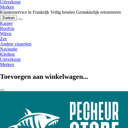
Uitverkoop
Merken
Klantenservice in Frankrijk
Veilig betalen
Gemakkelijk retourneren
Zoeken
Karper
Roofvis
Witvis
Zee
Andere visserijen
Navigatie
Kleding
Uitverkoop
Merken
Toevoegen aan winkelwagen...