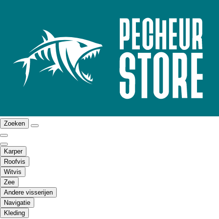
Zoeken
Karper
Roofvis
Witvis
Zee
Andere visserijen
Navigatie
Kleding