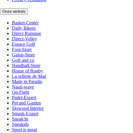
Onze winkels
Basket-Center
Daily Bikers
Direct Running
Direct-Volley
Espace Golf
Foot-Store
Galop-Store
Golf and co
Handball-Store
House of Rugby
La sellerie de Maé
Made in Paradis
Nauti-wave
On-Fight
Padel-Expert
Pet and Garden
Slowood Interior
Smash-Expert
Sneak'In
Sneakids
Sport is good