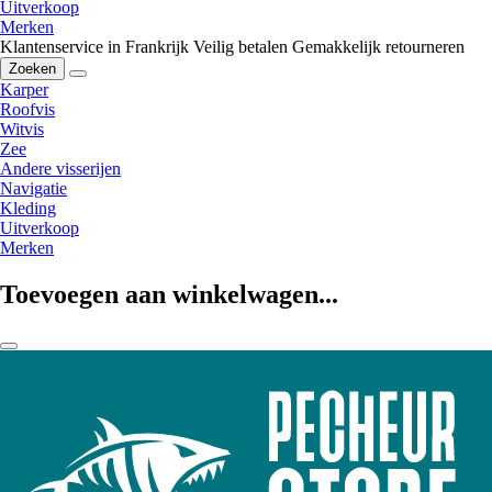
Uitverkoop
Merken
Klantenservice in Frankrijk
Veilig betalen
Gemakkelijk retourneren
Zoeken
Karper
Roofvis
Witvis
Zee
Andere visserijen
Navigatie
Kleding
Uitverkoop
Merken
Toevoegen aan winkelwagen...