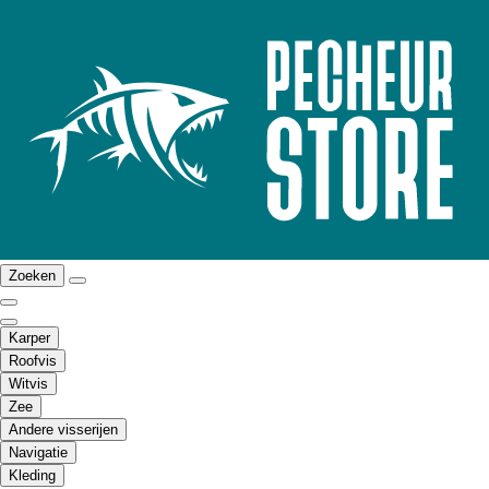
Zoeken
Karper
Roofvis
Witvis
Zee
Andere visserijen
Navigatie
Kleding