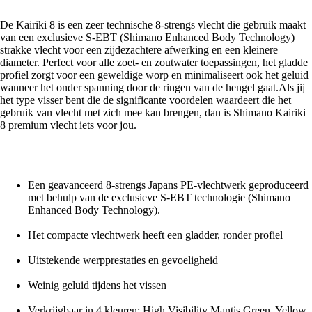
De Kairiki 8 is een zeer technische 8-strengs vlecht die gebruik maakt
van een exclusieve S-EBT (Shimano Enhanced Body Technology)
strakke vlecht voor een zijdezachtere afwerking en een kleinere
diameter. Perfect voor alle zoet- en zoutwater toepassingen, het gladde
profiel zorgt voor een geweldige worp en minimaliseert ook het geluid
wanneer het onder spanning door de ringen van de hengel gaat.Als jij
het type visser bent die de significante voordelen waardeert die het
gebruik van vlecht met zich mee kan brengen, dan is Shimano Kairiki
8 premium vlecht iets voor jou.
Een geavanceerd 8-strengs Japans PE-vlechtwerk geproduceerd
met behulp van de exclusieve S-EBT technologie (Shimano
Enhanced Body Technology).
Het compacte vlechtwerk heeft een gladder, ronder profiel
Uitstekende werpprestaties en gevoeligheid
Weinig geluid tijdens het vissen
Verkrijgbaar in 4 kleuren: High Visibility Mantis Green, Yellow,