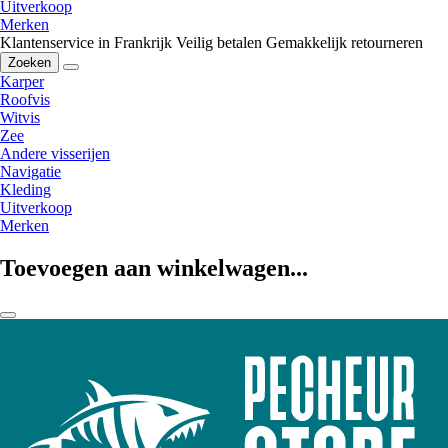
Uitverkoop
Merken
Klantenservice in Frankrijk
Veilig betalen
Gemakkelijk retourneren
Zoeken
Karper
Roofvis
Witvis
Zee
Andere visserijen
Navigatie
Kleding
Uitverkoop
Merken
Toevoegen aan winkelwagen...