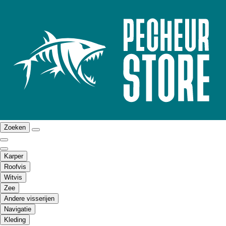
Zoeken
Karper
Roofvis
Witvis
Zee
Andere visserijen
Navigatie
Kleding