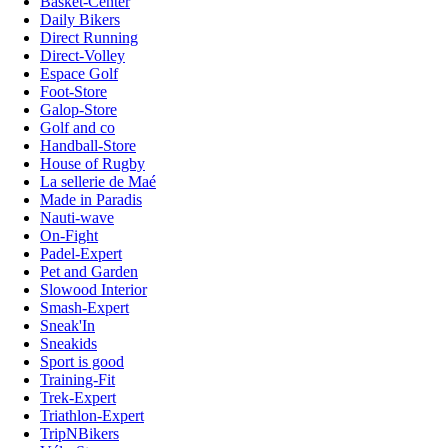
Basket-Center
Daily Bikers
Direct Running
Direct-Volley
Espace Golf
Foot-Store
Galop-Store
Golf and co
Handball-Store
House of Rugby
La sellerie de Maé
Made in Paradis
Nauti-wave
On-Fight
Padel-Expert
Pet and Garden
Slowood Interior
Smash-Expert
Sneak'In
Sneakids
Sport is good
Training-Fit
Trek-Expert
Triathlon-Expert
TripNBikers