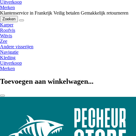
Uitverkoop
Merken
Klantenservice in Frankrijk
Veilig betalen
Gemakkelijk retourneren
Zoeken
Karper
Roofvis
Witvis
Zee
Andere visserijen
Navigatie
Kleding
Uitverkoop
Merken
Toevoegen aan winkelwagen...