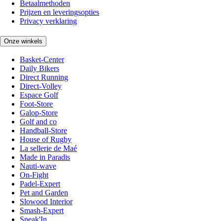
Betaalmethoden
Prijzen en leveringsopties
Privacy verklaring
Onze winkels
Basket-Center
Daily Bikers
Direct Running
Direct-Volley
Espace Golf
Foot-Store
Galop-Store
Golf and co
Handball-Store
House of Rugby
La sellerie de Maé
Made in Paradis
Nauti-wave
On-Fight
Padel-Expert
Pet and Garden
Slowood Interior
Smash-Expert
Sneak'In