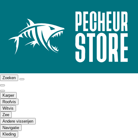
Zoeken
Karper
Roofvis
Witvis
Zee
Andere visserijen
Navigatie
Kleding