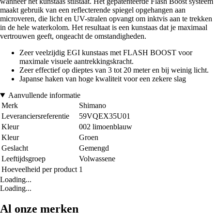
wanneer het kunstaas stilstaat. Het gepatenteerde Flash Boost systeem
maakt gebruik van een reflecterende spiegel opgehangen aan
microveren, die licht en UV-stralen opvangt om inktvis aan te trekken
in de hele waterkolom. Het resultaat is een kunstaas dat je maximaal
vertrouwen geeft, ongeacht de omstandigheden.
Zeer veelzijdig EGI kunstaas met FLASH BOOST voor
maximale visuele aantrekkingskracht.
Zeer effectief op dieptes van 3 tot 20 meter en bij weinig licht.
Japanse haken van hoge kwaliteit voor een zekere slag
Aanvullende informatie
Merk
Shimano
Leveranciersreferentie
59VQEX35U01
Kleur
002 limoenblauw
Kleur
Groen
Geslacht
Gemengd
Leeftijdsgroep
Volwassene
Hoeveelheid per product
1
Loading...
Loading...
Al onze merken