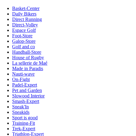
Basket-Center
Daily Bikers
Direct Running
Direct-Volley
Espace Golf
Foot-Store
Galop-Store
Golf and co
Handball-Store
House of Rugby
La sellerie de Maé
Made in Paradis
Nauti-wave
On-Fight
Padel-Expert
Pet and Garden
Slowood Interior
Smash-Expert
Sneak'In
Sneakids
Sport is good
Training-Fit
Trek-Expert
Triathlon-Expert