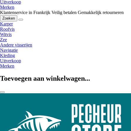
Uitverkoop
Merken
Klantenservice in Frankrijk
Veilig betalen
Gemakkelijk retourneren
Zoeken
Karper
Roofvis
Witvis
Zee
Andere visserijen
Navigatie
Kleding
Uitverkoop
Merken
Toevoegen aan winkelwagen...