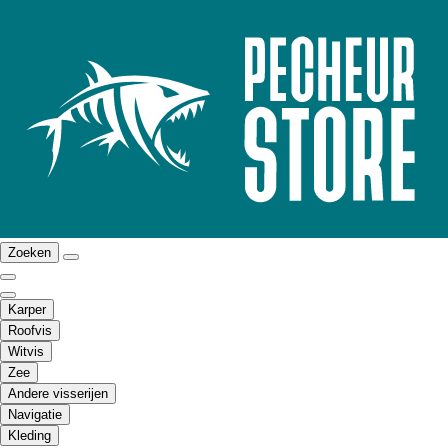
Zoeken
Karper
Roofvis
Witvis
Zee
Andere visserijen
Navigatie
Kleding