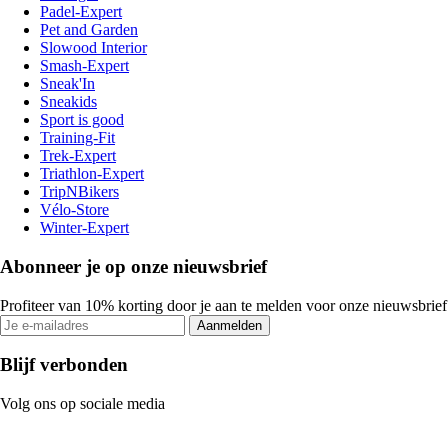
Padel-Expert
Pet and Garden
Slowood Interior
Smash-Expert
Sneak'In
Sneakids
Sport is good
Training-Fit
Trek-Expert
Triathlon-Expert
TripNBikers
Vélo-Store
Winter-Expert
Abonneer je op onze nieuwsbrief
Profiteer van 10% korting door je aan te melden voor onze nieuwsbrief
Aanmelden
Blijf verbonden
Volg ons op sociale media