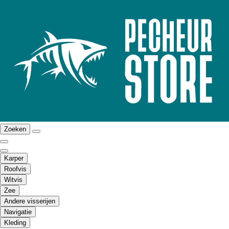
Zoeken
Karper
Roofvis
Witvis
Zee
Andere visserijen
Navigatie
Kleding