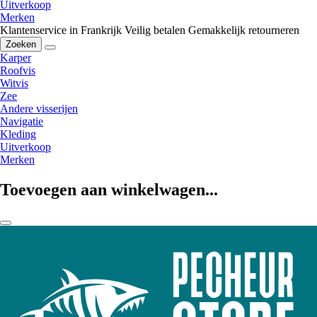
Uitverkoop
Merken
Klantenservice in Frankrijk
Veilig betalen
Gemakkelijk retourneren
Zoeken
Karper
Roofvis
Witvis
Zee
Andere visserijen
Navigatie
Kleding
Uitverkoop
Merken
Toevoegen aan winkelwagen...