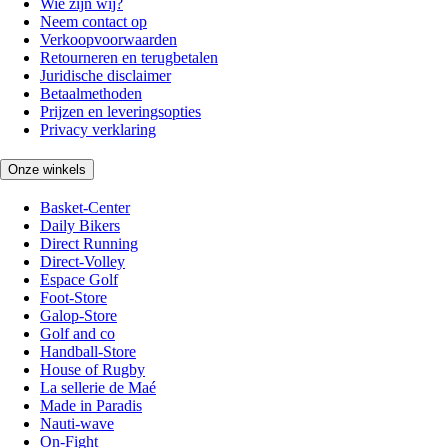
Wie zijn wij?
Neem contact op
Verkoopvoorwaarden
Retourneren en terugbetalen
Juridische disclaimer
Betaalmethoden
Prijzen en leveringsopties
Privacy verklaring
Onze winkels
Basket-Center
Daily Bikers
Direct Running
Direct-Volley
Espace Golf
Foot-Store
Galop-Store
Golf and co
Handball-Store
House of Rugby
La sellerie de Maé
Made in Paradis
Nauti-wave
On-Fight