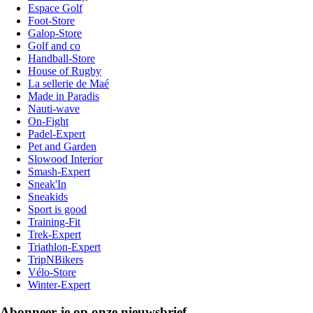
Espace Golf
Foot-Store
Galop-Store
Golf and co
Handball-Store
House of Rugby
La sellerie de Maé
Made in Paradis
Nauti-wave
On-Fight
Padel-Expert
Pet and Garden
Slowood Interior
Smash-Expert
Sneak'In
Sneakids
Sport is good
Training-Fit
Trek-Expert
Triathlon-Expert
TripNBikers
Vélo-Store
Winter-Expert
Abonneer je op onze nieuwsbrief