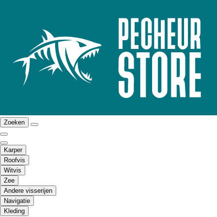
Zoeken
Karper
Roofvis
Witvis
Zee
Andere visserijen
Navigatie
Kleding