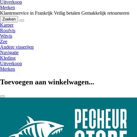
Uitverkoop
Merken
Klantenservice in Frankrijk
Veilig betalen
Gemakkelijk retourneren
Zoeken
Karper
Roofvis
Witvis
Zee
Andere visserijen
Navigatie
Kleding
Uitverkoop
Merken
Toevoegen aan winkelwagen...