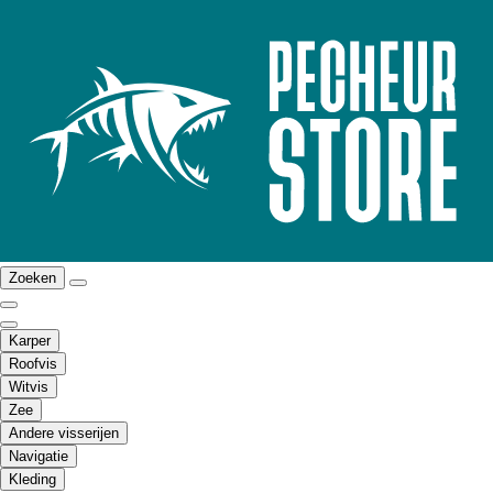
Zoeken
Karper
Roofvis
Witvis
Zee
Andere visserijen
Navigatie
Kleding