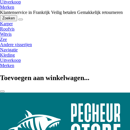
Uitverkoop
Merken
Klantenservice in Frankrijk
Veilig betalen
Gemakkelijk retourneren
Zoeken
Karper
Roofvis
Witvis
Zee
Andere visserijen
Navigatie
Kleding
Uitverkoop
Merken
Toevoegen aan winkelwagen...