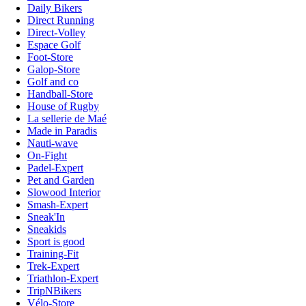
Daily Bikers
Direct Running
Direct-Volley
Espace Golf
Foot-Store
Galop-Store
Golf and co
Handball-Store
House of Rugby
La sellerie de Maé
Made in Paradis
Nauti-wave
On-Fight
Padel-Expert
Pet and Garden
Slowood Interior
Smash-Expert
Sneak'In
Sneakids
Sport is good
Training-Fit
Trek-Expert
Triathlon-Expert
TripNBikers
Vélo-Store