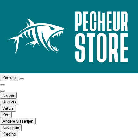
Zoeken
Karper
Roofvis
Witvis
Zee
Andere visserijen
Navigatie
Kleding