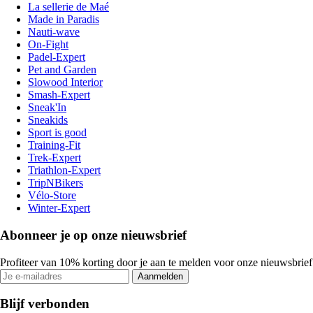
La sellerie de Maé
Made in Paradis
Nauti-wave
On-Fight
Padel-Expert
Pet and Garden
Slowood Interior
Smash-Expert
Sneak'In
Sneakids
Sport is good
Training-Fit
Trek-Expert
Triathlon-Expert
TripNBikers
Vélo-Store
Winter-Expert
Abonneer je op onze nieuwsbrief
Profiteer van 10% korting door je aan te melden voor onze nieuwsbrief
Aanmelden
Blijf verbonden