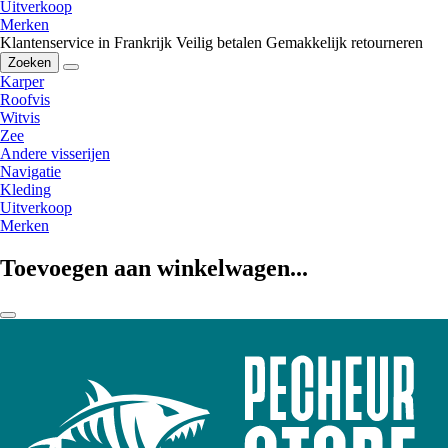
Uitverkoop
Merken
Klantenservice in Frankrijk
Veilig betalen
Gemakkelijk retourneren
Zoeken
Karper
Roofvis
Witvis
Zee
Andere visserijen
Navigatie
Kleding
Uitverkoop
Merken
Toevoegen aan winkelwagen...