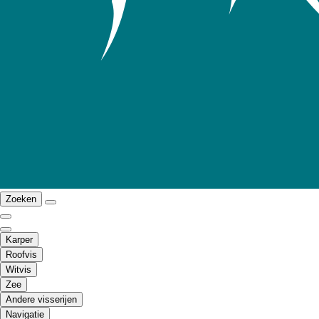
Zoeken
Karper
Roofvis
Witvis
Zee
Andere visserijen
Navigatie