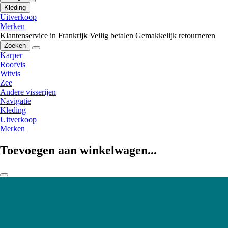
Kleding
Uitverkoop
Merken
Klantenservice in Frankrijk
Veilig betalen
Gemakkelijk retourneren
Zoeken
Karper
Roofvis
Witvis
Zee
Andere visserijen
Navigatie
Kleding
Uitverkoop
Merken
Toevoegen aan winkelwagen...