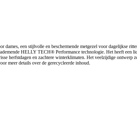
r dames, een stijlvolle en beschermende metgezel voor dagelijkse ritt
ichte/ademende HELLY TECH® Performance technologie. Het heeft een li
isse herfstdagen en zachtere winterklimaten. Het veelzijdige ontwerp zo
voor meer details over de gerecycleerde inhoud.