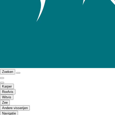
Zoeken
Karper
Roofvis
Witvis
Zee
Andere visserijen
Navigatie