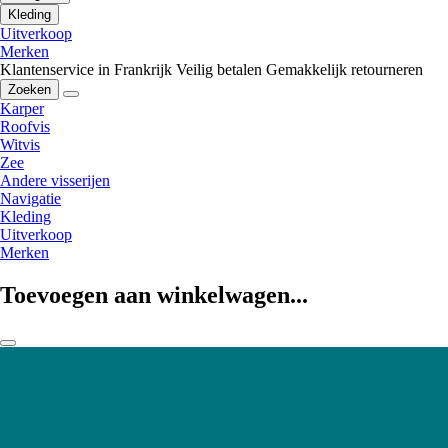
Kleding
Uitverkoop
Merken
Klantenservice in Frankrijk
Veilig betalen
Gemakkelijk retourneren
Zoeken
Karper
Roofvis
Witvis
Zee
Andere visserijen
Navigatie
Kleding
Uitverkoop
Merken
Toevoegen aan winkelwagen...