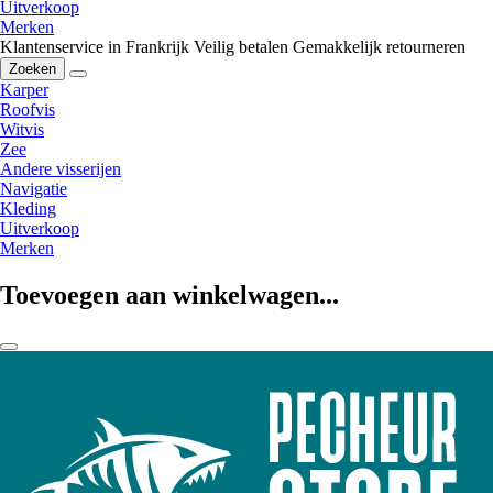
Uitverkoop
Merken
Klantenservice in Frankrijk
Veilig betalen
Gemakkelijk retourneren
Zoeken
Karper
Roofvis
Witvis
Zee
Andere visserijen
Navigatie
Kleding
Uitverkoop
Merken
Toevoegen aan winkelwagen...