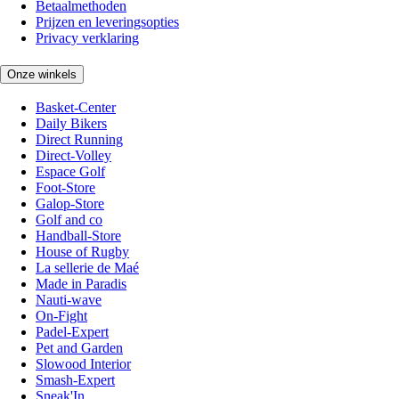
Betaalmethoden
Prijzen en leveringsopties
Privacy verklaring
Onze winkels
Basket-Center
Daily Bikers
Direct Running
Direct-Volley
Espace Golf
Foot-Store
Galop-Store
Golf and co
Handball-Store
House of Rugby
La sellerie de Maé
Made in Paradis
Nauti-wave
On-Fight
Padel-Expert
Pet and Garden
Slowood Interior
Smash-Expert
Sneak'In