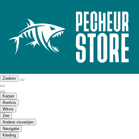
Zoeken
Karper
Roofvis
Witvis
Zee
Andere visserijen
Navigatie
Kleding